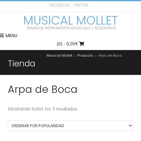
FACEBOOK
TWITTER
MUSICAL MOLLET
TIENDA DE INSTRUMENTOS MUSICALES Y ACCESORIOS
MENU
(0)
- 0,00€
Musical Mollet
Products
Arpa de Boca
>
>
Tienda
Arpa de Boca
Mostrando todos los 3 resultados