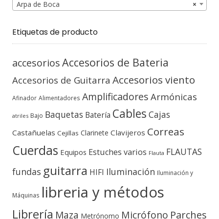
Arpa de Boca
×
Etiquetas de producto
Accesorios de Bateria
accesorios
Accesorios viento
Accesorios de Guitarra
Amplificadores
Armónicas
Afinador
Alimentadores
Cables
Baquetas
Cajas
Batería
Bajo
atriles
Correas
Castañuelas
Clavijeros
Clarinete
Cejillas
Cuerdas
FLAUTAS
Estuches varios
Equipos
Flauta
guitarra
fundas
Iluminación
HIFI
Iluminación y
libreria y métodos
Máquinas
Librería
Micrófono
Parches
Maza
Metrónomo