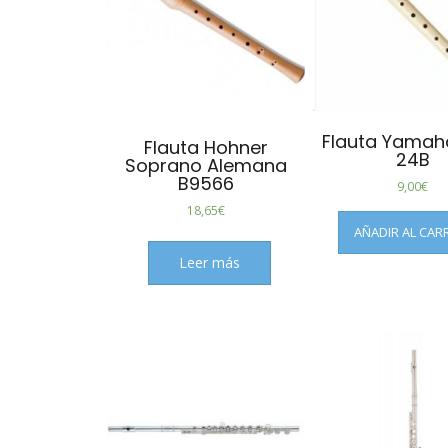
Flauta Yamah
Flauta Hohner
24B
Soprano Alemana
B9566
9,00
€
18,65
€
AÑADIR AL CAR
Leer más