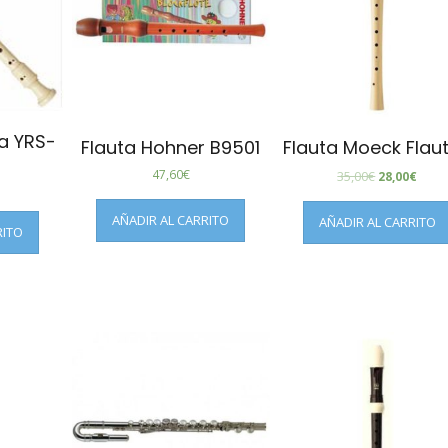
a YRS-
Flauta Hohner B9501
Flauta Moeck Flaut
47,60
€
35,00
€
28,00
€
AÑADIR AL CARRITO
AÑADIR AL CARRITO
RITO