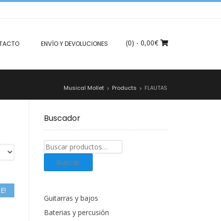
(0)
- 0,00€
TACTO
ENVÍO Y DEVOLUCIONES
Musical Mollet
Products
FLAUTAS
>
>
Buscador
Buscar
productos:
Buscar
E!
Guitarras y bajos
Baterias y percusión