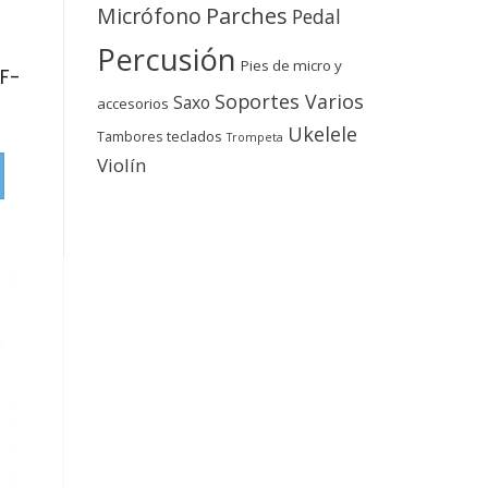
Micrófono
Parches
Pedal
Percusión
Pies de micro y
F-
Soportes Varios
Saxo
accesorios
Ukelele
teclados
Tambores
Trompeta
Violín