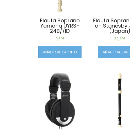
Flauta Soprano
Flauta Sopran
Yamaha UYRS-
on Stanesby 
24B//ID
(Japan
9,80
€
32,20
€
AÑADIR AL CARRITO
AÑADIR AL CAR