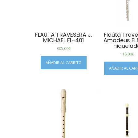
FLAUTA TRAVESERA J.
Flauta Trav
MICHAEL FL-401
Amadeus FL
niquelad
305,00
€
118,00
€
AÑADIR AL CARRITO
AÑADIR AL CAR