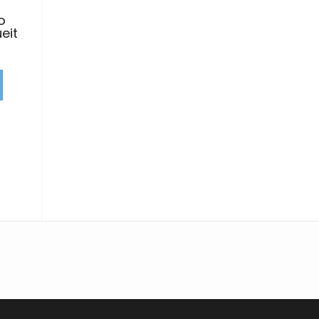
o
eit