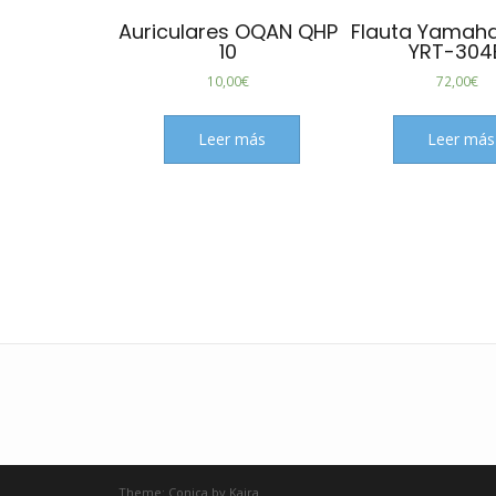
Auriculares OQAN QHP
Flauta Yamaha
10
YRT-304
10,00
€
72,00
€
Leer más
Leer más
Theme:
Conica
by
Kaira