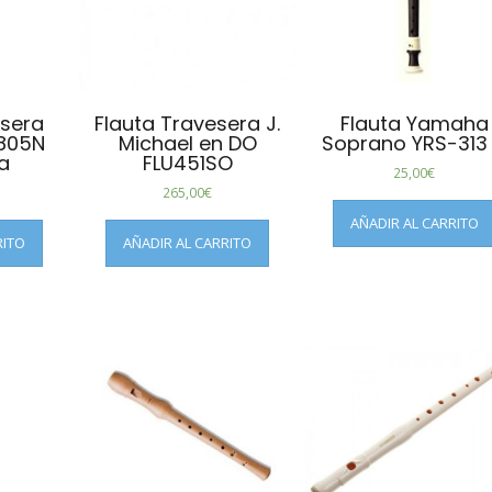
esera
Flauta Travesera J.
Flauta Yamaha
805N
Michael en DO
Soprano YRS-313 I
a
FLU451SO
25,00
€
265,00
€
AÑADIR AL CARRITO
RITO
AÑADIR AL CARRITO