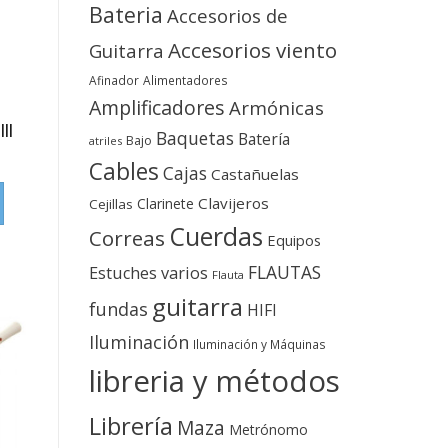
Bateria
Accesorios de
Accesorios viento
Guitarra
Afinador
Alimentadores
Amplificadores
Armónicas
II
Baquetas
Batería
Bajo
atriles
Cables
Cajas
Castañuelas
Clavijeros
Clarinete
Cejillas
Cuerdas
Correas
Equipos
FLAUTAS
Estuches varios
Flauta
guitarra
fundas
HIFI
Iluminación
Iluminación y Máquinas
libreria y métodos
Librería
Maza
Metrónomo