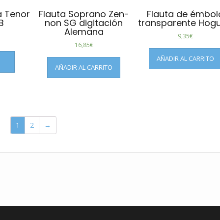
 Tenor
Flauta Soprano Zen-
Flauta de émbol
B
non SG digitación
transparente Hogu
Alemana
9,35
€
16,85
€
AÑADIR AL CARRITO
AÑADIR AL CARRITO
1
2
→