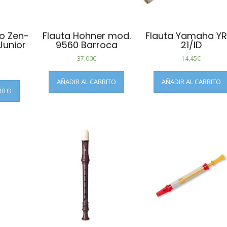
o Zen-
Flauta Hohner mod.
Flauta Yamaha YR
Junior
9560 Barroca
21/ID
)
37,00
€
14,45
€
AÑADIR AL CARRITO
AÑADIR AL CARRITO
RITO