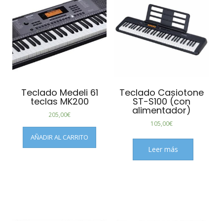
Teclado Medeli 61
Teclado Casiotone
teclas MK200
ST-S100 (con
alimentador)
205,00
€
105,00
€
AÑADIR AL CARRITO
Leer más