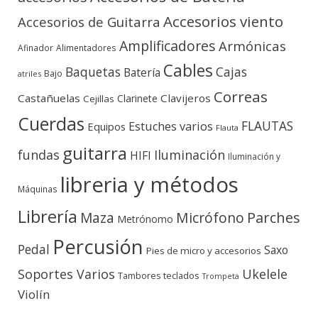
Accesorios viento
Accesorios de Guitarra
Amplificadores
Armónicas
Afinador
Alimentadores
Cables
Baquetas
Cajas
Batería
Bajo
atriles
Correas
Castañuelas
Clavijeros
Clarinete
Cejillas
Cuerdas
FLAUTAS
Estuches varios
Equipos
Flauta
guitarra
fundas
Iluminación
HIFI
Iluminación y
libreria y métodos
Máquinas
Librería
Micrófono
Parches
Maza
Metrónomo
Percusión
Pedal
Saxo
Pies de micro y accesorios
Soportes Varios
Ukelele
teclados
Tambores
Trompeta
Violín