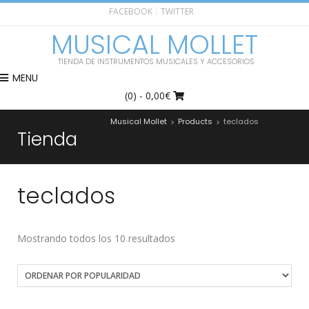
FACEBOOK
TWITTER
MUSICAL MOLLET
TIENDA DE INSTRUMENTOS MUSICALES Y ACCESORIOS
MENU
(0)
- 0,00€
Musical Mollet
Products
teclados
>
>
Tienda
teclados
Mostrando todos los 10 resultados