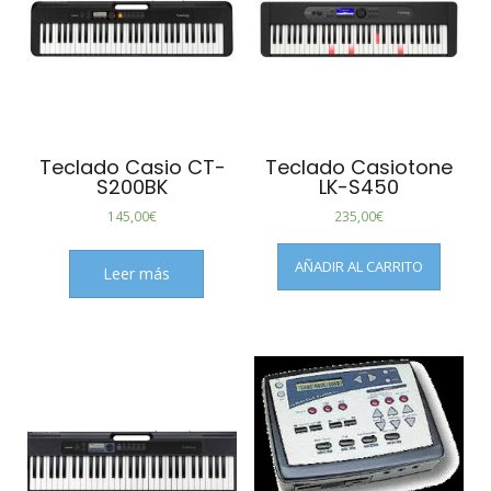
Teclado Casio CT-
Teclado Casiotone
S200BK
LK-S450
145,00
€
235,00
€
AÑADIR AL CARRITO
Leer más