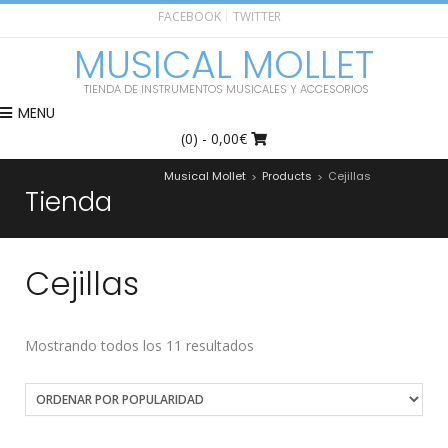
FACEBOOK
TWITTER
MUSICAL MOLLET
TIENDA DE INSTRUMENTOS MUSICALES Y ACCESORIOS
MENU
(0)
- 0,00€
Musical Mollet
Products
Cejillas
>
>
Tienda
Cejillas
Mostrando todos los 11 resultados