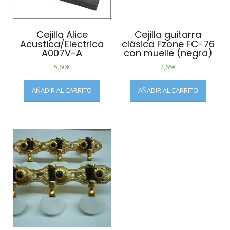
Cejilla Alice
Cejilla guitarra
Acustica/Electrica
clásica Fzone FC-76
A007V-A
con muelle (negra)
5,60
€
7,65
€
AÑADIR AL CARRITO
AÑADIR AL CARRITO