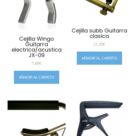
Cejilla subb Guitarra
clasica
Cejilla Wingo
Guitarra
21,25
€
electrica/acustica
JX-09
AÑADIR AL CARRITO
7,65
€
AÑADIR AL CARRITO