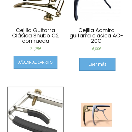
Cejilla Guitarra
Cejilla Admira
Clásica Shubb C2
guitarra clasica AC-
con rueda
20C
21,25
€
6,00
€
AÑADIR AL CARRITO
Leer más