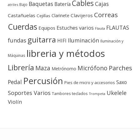
Cables
Baquetas
Cajas
Batería
Bajo
atriles
Correas
Castañuelas
Clavijeros
Clarinete
Cejillas
Cuerdas
FLAUTAS
Estuches varios
Equipos
Flauta
guitarra
fundas
Iluminación
HIFI
Iluminación y
libreria y métodos
Máquinas
Librería
Micrófono
Parches
Maza
Metrónomo
Percusión
Pedal
Saxo
Pies de micro y accesorios
Soportes Varios
Ukelele
teclados
Tambores
Trompeta
Violín