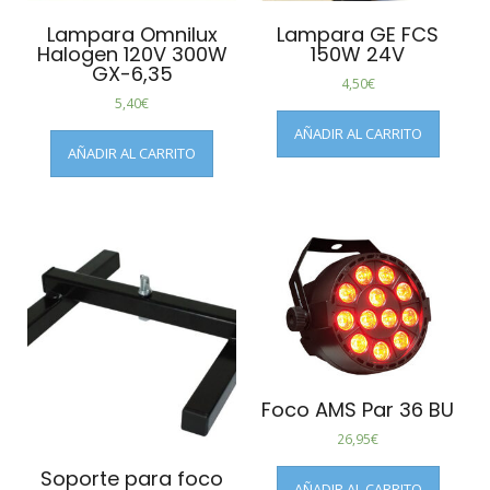
Lampara Omnilux
Lampara GE FCS
Halogen 120V 300W
150W 24V
GX-6,35
4,50
€
5,40
€
AÑADIR AL CARRITO
AÑADIR AL CARRITO
Foco AMS Par 36 BU
26,95
€
Soporte para foco
AÑADIR AL CARRITO