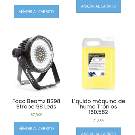
AÑADIR AL CARRITO
AÑADIR AL CARRITO
Foco Beamz BS98
Líquido máquina de
Strobo 98 Leds
humo Tronios
160.582
87,50
€
21,60
€
AÑADIR AL CARRITO
AÑADIR AL CARRITO