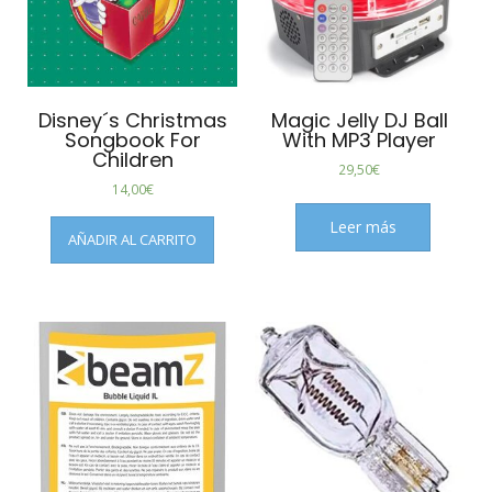
Disney´s Christmas
Magic Jelly DJ Ball
Songbook For
With MP3 Player
Children
29,50
€
14,00
€
Leer más
AÑADIR AL CARRITO