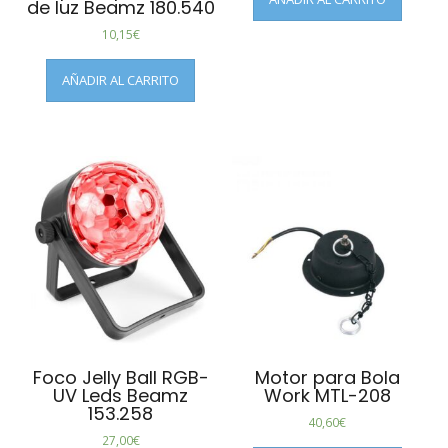
de luz Beamz 180.540
10,15
€
AÑADIR AL CARRITO
Foco Jelly Ball RGB-
Motor para Bola
UV Leds Beamz
Work MTL-208
153.258
40,60
€
27,00
€