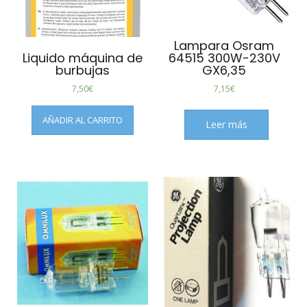
Lampara Osram
Liquido máquina de
64515 300W-230V
burbujas
GX6,35
7,50
€
7,15
€
AÑADIR AL CARRITO
Leer más