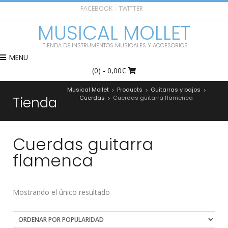
FACEBOOK
TWITTER
MUSICAL MOLLET
TIENDA DE INSTRUMENTOS MUSICALES Y ACCESORIOS
MENU
(0)
- 0,00€
Musical Mollet
Products
Guitarras y bajos
>
>
>
Tienda
Cuerdas
Cuerdas guitarra flamenca
>
Cuerdas guitarra
flamenca
Mostrando el único resultado