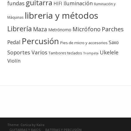
guitarra
fundas
Iluminación
HIFI
Iluminación y
libreria y métodos
Máquinas
Librería
Micrófono
Parches
Maza
Metrónomo
Percusión
Pedal
Saxo
Pies de micro y accesorios
Soportes Varios
Ukelele
teclados
Tambores
Trompeta
Violín
Theme:
Conica
by
Kaira
GUITARRAS Y BAJOS
BATERIAS Y PERCUSIÓN