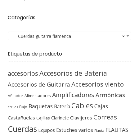
Categorías
Cuerdas guitarra flamenca
×
Etiquetas de producto
Accesorios de Bateria
accesorios
Accesorios viento
Accesorios de Guitarra
Amplificadores
Armónicas
Afinador
Alimentadores
Cables
Baquetas
Cajas
Batería
Bajo
atriles
Correas
Castañuelas
Clavijeros
Clarinete
Cejillas
Cuerdas
FLAUTAS
Estuches varios
Equipos
Flauta