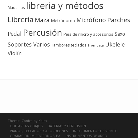
libreria y métodos
Máquinas
Librería
Micrófono
Parches
Maza
Metrónomo
Percusión
Pedal
Saxo
Pies de micro y accesorios
Soportes Varios
Ukelele
teclados
Tambores
Trompeta
Violín
Theme:
Conica
by
Kaira
GUITARRAS Y BAJOS
BATERIAS Y PERCUSIÓN
PIANOS, TECLADOS Y ACORDEONES
INSTRUMENTOS DE VIENTO
GRABACIÓN, MICROFONOS, PA
INSTRUMENTOS DE ARCO