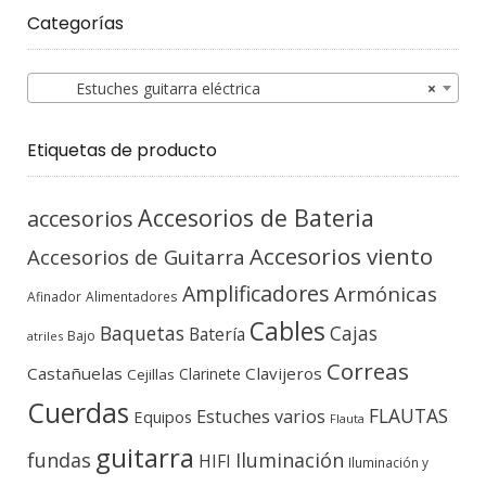
Categorías
Estuches guitarra eléctrica
×
Etiquetas de producto
Accesorios de Bateria
accesorios
Accesorios viento
Accesorios de Guitarra
Amplificadores
Armónicas
Afinador
Alimentadores
Cables
Baquetas
Cajas
Batería
Bajo
atriles
Correas
Castañuelas
Clavijeros
Clarinete
Cejillas
Cuerdas
FLAUTAS
Estuches varios
Equipos
Flauta
guitarra
fundas
Iluminación
HIFI
Iluminación y