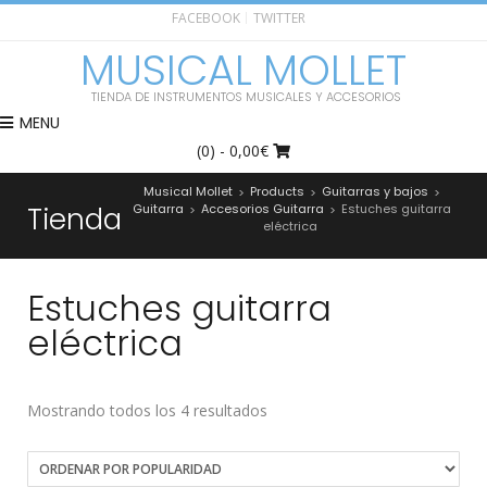
FACEBOOK
TWITTER
MUSICAL MOLLET
TIENDA DE INSTRUMENTOS MUSICALES Y ACCESORIOS
MENU
(0)
- 0,00€
Musical Mollet
Products
Guitarras y bajos
>
>
>
Tienda
Guitarra
Accesorios Guitarra
Estuches guitarra
>
>
eléctrica
Estuches guitarra
eléctrica
Mostrando todos los 4 resultados