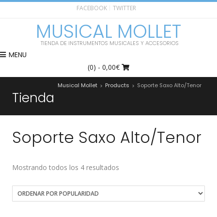
FACEBOOK
TWITTER
MUSICAL MOLLET
TIENDA DE INSTRUMENTOS MUSICALES Y ACCESORIOS
MENU
(0)
- 0,00€
Musical Mollet
Products
Soporte Saxo Alto/Tenor
>
>
Tienda
Soporte Saxo Alto/Tenor
Mostrando todos los 4 resultados