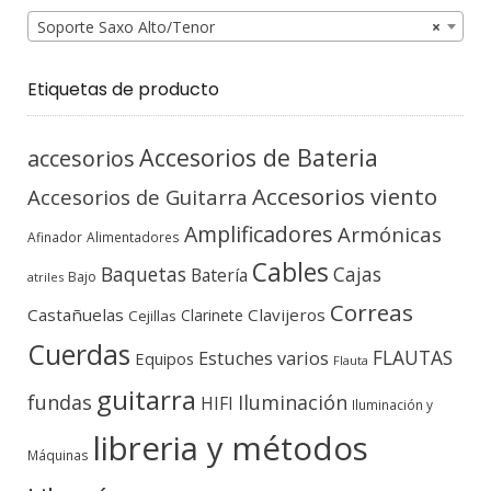
Soporte Saxo Alto/Tenor
×
Etiquetas de producto
Accesorios de Bateria
accesorios
Accesorios viento
Accesorios de Guitarra
Amplificadores
Armónicas
Afinador
Alimentadores
Cables
Baquetas
Cajas
Batería
Bajo
atriles
Correas
Castañuelas
Clavijeros
Clarinete
Cejillas
Cuerdas
FLAUTAS
Estuches varios
Equipos
Flauta
guitarra
fundas
Iluminación
HIFI
Iluminación y
libreria y métodos
Máquinas