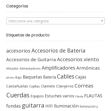
Categorías
Selecciona una categoría
Etiquetas de producto
Accesorios de Bateria
accesorios
Accesorios viento
Accesorios de Guitarra
Amplificadores
Armónicas
Afinador
Alimentadores
Cables
Baquetas
Cajas
Batería
Bajo
atriles
Correas
Castañuelas
Clavijeros
Clarinete
Cejillas
Cuerdas
FLAUTAS
Estuches varios
Equipos
Flauta
guitarra
fundas
Iluminación
HIFI
Iluminación y