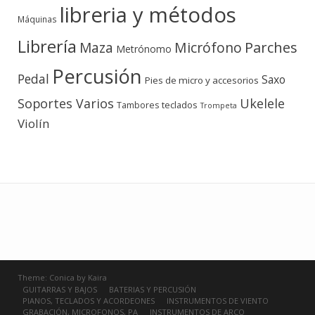
libreria y métodos
Máquinas
Librería
Micrófono
Parches
Maza
Metrónomo
Percusión
Pedal
Saxo
Pies de micro y accesorios
Soportes Varios
Ukelele
teclados
Tambores
Trompeta
Violín
Theme:
Conica
by
Kaira
GUITARRAS Y BAJOS
BATERIAS Y PERCUSIÓN
PIANOS, TECLADOS Y ACORDEONES
INSTRUMENTOS DE VIENTO
GRABACIÓN, MICROFONOS, PA
INSTRUMENTOS DE ARCO