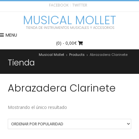
FACEBOOK
TWITTER
MUSICAL MOLLET
TIENDA DE INSTRUMENTOS MUSICALES Y ACCESORIOS
MENU
(0)
- 0,00€
Musical Mollet
Products
Abrazadera Clarinete
>
>
Tienda
Abrazadera Clarinete
Mostrando el único resultado