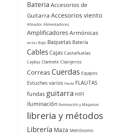
Bateria
Accesorios de
Accesorios viento
Guitarra
Afinador
Alimentadores
Amplificadores
Armónicas
Baquetas
Batería
Bajo
atriles
Cables
Cajas
Castañuelas
Clavijeros
Clarinete
Cejillas
Cuerdas
Correas
Equipos
FLAUTAS
Estuches varios
Flauta
guitarra
fundas
HIFI
Iluminación
Iluminación y Máquinas
libreria y métodos
Librería
Maza
Metrónomo