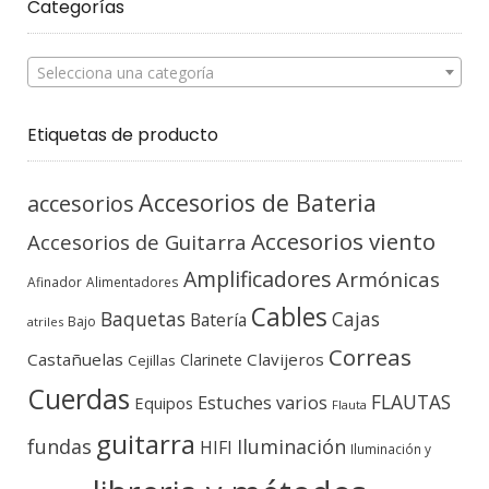
Categorías
Selecciona una categoría
Etiquetas de producto
Accesorios de Bateria
accesorios
Accesorios viento
Accesorios de Guitarra
Amplificadores
Armónicas
Afinador
Alimentadores
Cables
Baquetas
Cajas
Batería
Bajo
atriles
Correas
Castañuelas
Clavijeros
Clarinete
Cejillas
Cuerdas
FLAUTAS
Estuches varios
Equipos
Flauta
guitarra
fundas
Iluminación
HIFI
Iluminación y