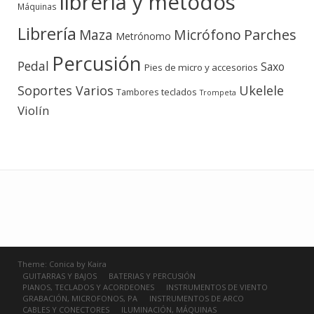
libreria y métodos
Máquinas
Librería
Micrófono
Parches
Maza
Metrónomo
Percusión
Pedal
Saxo
Pies de micro y accesorios
Soportes Varios
Ukelele
teclados
Tambores
Trompeta
Violín
Theme:
Conica
by
Kaira
GUITARRAS Y BAJOS
BATERIAS Y PERCUSIÓN
PIANOS, TECLADOS Y ACORDEONES
INSTRUMENTOS DE VIENTO
GRABACIÓN, MICROFONOS, PA
INSTRUMENTOS DE ARCO
CABLES Y CONECTORES
ILUMINACIÓN, MÁQUINAS