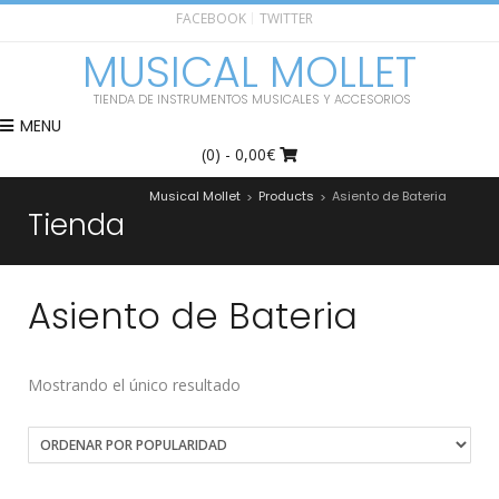
FACEBOOK
TWITTER
MUSICAL MOLLET
TIENDA DE INSTRUMENTOS MUSICALES Y ACCESORIOS
MENU
(0)
- 0,00€
Musical Mollet
Products
Asiento de Bateria
>
>
Tienda
Asiento de Bateria
Mostrando el único resultado