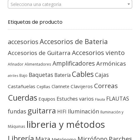
Selecciona una categoría
Etiquetas de producto
Accesorios de Bateria
accesorios
Accesorios viento
Accesorios de Guitarra
Amplificadores
Armónicas
Afinador
Alimentadores
Cables
Baquetas
Cajas
Batería
Bajo
atriles
Correas
Castañuelas
Clavijeros
Clarinete
Cejillas
Cuerdas
FLAUTAS
Estuches varios
Equipos
Flauta
guitarra
fundas
Iluminación
HIFI
Iluminación y
libreria y métodos
Máquinas
Librería
Micrófono
Parches
Maza
Metrónomo