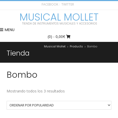
FACEBOOK
TWITTER
MUSICAL MOLLET
TIENDA DE INSTRUMENTOS MUSICALES Y ACCESORIOS
MENU
(0)
- 0,00€
Musical Mollet
Products
Bombo
>
>
Tienda
Bombo
Mostrando todos los 3 resultados