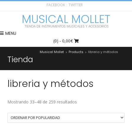
FACEBOOK
TWITTER
MUSICAL MOLLET
TIENDA DE INSTRUMENTOS MUSICALES Y ACCESORIOS
MENU
(0)
- 0,00€
Musical Mollet
Products
libreria y métodos
>
>
Tienda
libreria y métodos
Mostrando 33–48 de 259 resultados