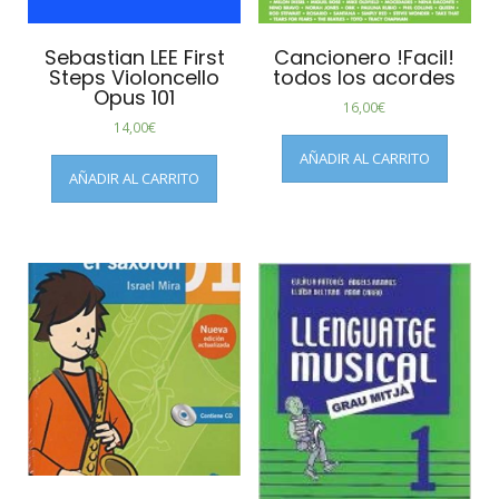
Sebastian LEE First
Cancionero !Facil!
Steps Violoncello
todos los acordes
Opus 101
16,00
€
14,00
€
AÑADIR AL CARRITO
AÑADIR AL CARRITO