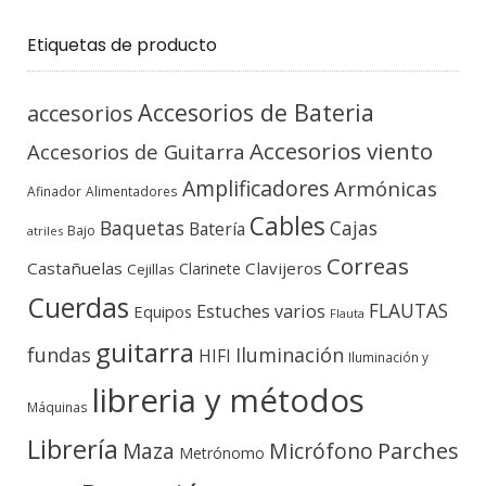
Etiquetas de producto
Accesorios de Bateria
accesorios
Accesorios viento
Accesorios de Guitarra
Amplificadores
Armónicas
Afinador
Alimentadores
Cables
Baquetas
Cajas
Batería
Bajo
atriles
Correas
Castañuelas
Clavijeros
Clarinete
Cejillas
Cuerdas
FLAUTAS
Estuches varios
Equipos
Flauta
guitarra
fundas
Iluminación
HIFI
Iluminación y
libreria y métodos
Máquinas
Librería
Micrófono
Parches
Maza
Metrónomo