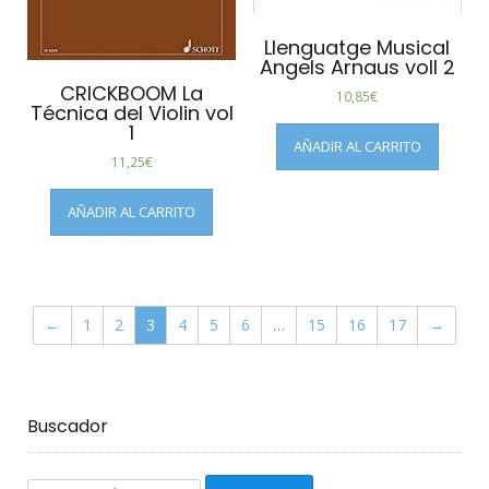
Llenguatge Musical
Angels Arnaus voll 2
CRICKBOOM La
10,85
€
Técnica del Violin vol
1
AÑADIR AL CARRITO
11,25
€
AÑADIR AL CARRITO
←
1
2
3
4
5
6
…
15
16
17
→
Buscador
Buscar