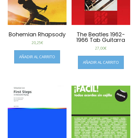
Bohemian Rhapsody
The Beatles 1962-
1966 Tab Guitarra
20,25
€
27,00
€
AÑADIR AL CARRITO
AÑADIR AL CARRITO