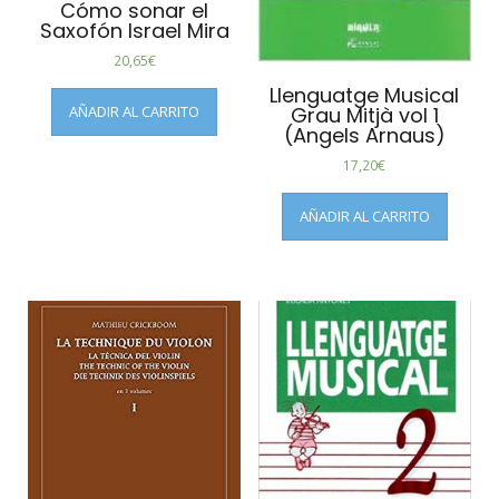
Cómo sonar el
Saxofón Israel Mira
20,65
€
Llenguatge Musical
AÑADIR AL CARRITO
Grau Mitjà vol 1
(Angels Arnaus)
17,20
€
AÑADIR AL CARRITO