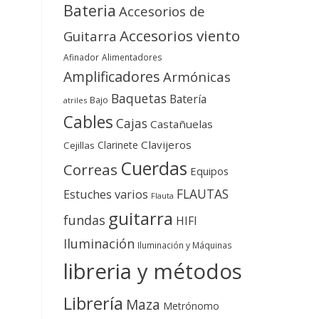
Bateria
Accesorios de
Accesorios viento
Guitarra
Afinador
Alimentadores
Amplificadores
Armónicas
Baquetas
Batería
Bajo
atriles
Cables
Cajas
Castañuelas
Clavijeros
Clarinete
Cejillas
Cuerdas
Correas
Equipos
FLAUTAS
Estuches varios
Flauta
guitarra
fundas
HIFI
Iluminación
Iluminación y Máquinas
libreria y métodos
Librería
Maza
Metrónomo