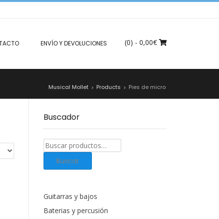
(0)
- 0,00€
TACTO
ENVÍO Y DEVOLUCIONES
Musical Mollet
Products
Pies de micro
>
>
Buscador
Buscar
productos:
Buscar
Guitarras y bajos
Baterias y percusión