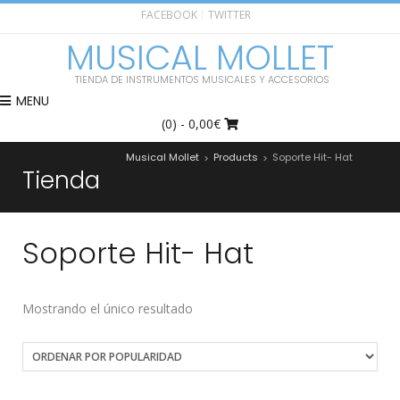
FACEBOOK
TWITTER
MUSICAL MOLLET
TIENDA DE INSTRUMENTOS MUSICALES Y ACCESORIOS
MENU
(0)
- 0,00€
Musical Mollet
Products
Soporte Hit- Hat
>
>
Tienda
Soporte Hit- Hat
Mostrando el único resultado