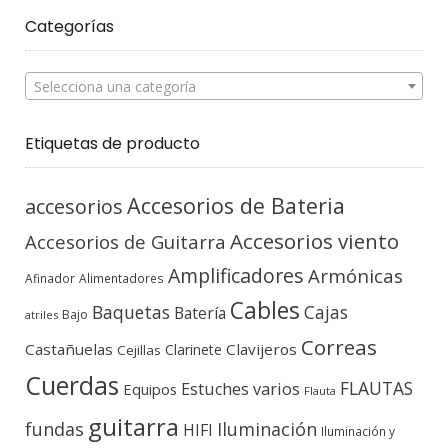
Categorías
Selecciona una categoría
Etiquetas de producto
Accesorios de Bateria
accesorios
Accesorios viento
Accesorios de Guitarra
Amplificadores
Armónicas
Afinador
Alimentadores
Cables
Baquetas
Cajas
Batería
Bajo
atriles
Correas
Castañuelas
Clavijeros
Clarinete
Cejillas
Cuerdas
FLAUTAS
Estuches varios
Equipos
Flauta
guitarra
fundas
Iluminación
HIFI
Iluminación y