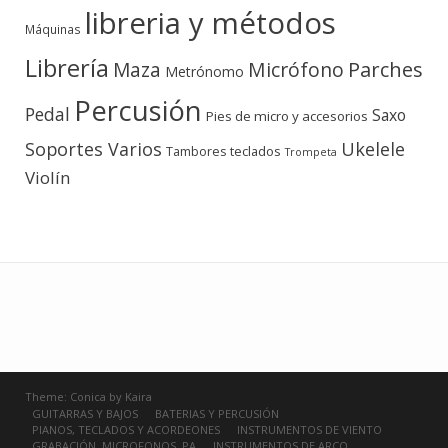
libreria y métodos
Máquinas
Librería
Micrófono
Parches
Maza
Metrónomo
Percusión
Pedal
Saxo
Pies de micro y accesorios
Soportes Varios
Ukelele
teclados
Tambores
Trompeta
Violín
Theme:
Conica
by
Kaira
GUITARRAS Y BAJOS
BATERIAS Y PERCUSIÓN
PIANOS, TECLADOS Y ACORDEONES
INSTRUMENTOS DE VIENTO
GRABACIÓN, MICROFONOS, PA
INSTRUMENTOS DE ARCO