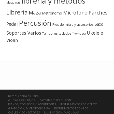
libreria y métodos
Máquinas
Librería
Micrófono
Parches
Maza
Metrónomo
Percusión
Pedal
Saxo
Pies de micro y accesorios
Soportes Varios
Ukelele
teclados
Tambores
Trompeta
Violín
Theme:
Conica
by
Kaira
GUITARRAS Y BAJOS
BATERIAS Y PERCUSIÓN
PIANOS, TECLADOS Y ACORDEONES
INSTRUMENTOS DE VIENTO
GRABACIÓN, MICROFONOS, PA
INSTRUMENTOS DE ARCO
CABLES Y CONECTORES
ILUMINACIÓN, MÁQUINAS