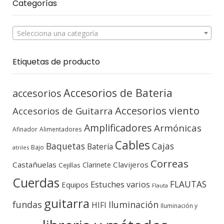
Categorías
Selecciona una categoría
Etiquetas de producto
Accesorios de Bateria
accesorios
Accesorios viento
Accesorios de Guitarra
Amplificadores
Armónicas
Afinador
Alimentadores
Cables
Baquetas
Cajas
Batería
Bajo
atriles
Correas
Castañuelas
Clavijeros
Clarinete
Cejillas
Cuerdas
FLAUTAS
Estuches varios
Equipos
Flauta
guitarra
fundas
Iluminación
HIFI
Iluminación y