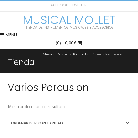
FACEBOOK
TWITTER
MUSICAL MOLLET
TIENDA DE INSTRUMENTOS MUSICALES Y ACCESORIOS
MENU
(0)
- 0,00€
Musical Mollet
Products
Varios Percusion
>
>
Tienda
Varios Percusion
Mostrando el único resultado