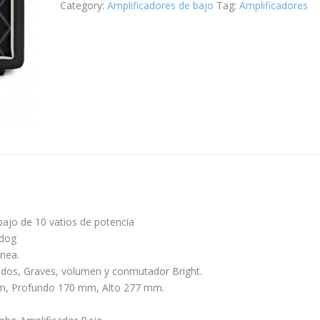
Category:
Amplificadores de bajo
Tag:
Amplificadores
Bass
10
quantity
n
bajo de 10 vatios de potencia
ldog
inea.
udos, Graves, volumen y conmutador Bright.
, Profundo 170 mm, Alto 277 mm.