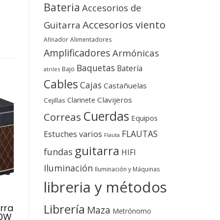
Bateria
Accesorios de
Accesorios viento
Guitarra
Afinador
Alimentadores
Amplificadores
Armónicas
Baquetas
Batería
Bajo
atriles
Cables
Cajas
Castañuelas
Clavijeros
Clarinete
Cejillas
Cuerdas
Correas
Equipos
FLAUTAS
Estuches varios
Flauta
guitarra
fundas
HIFI
Iluminación
Iluminación y Máquinas
libreria y métodos
Librería
rra
Maza
Metrónomo
10W