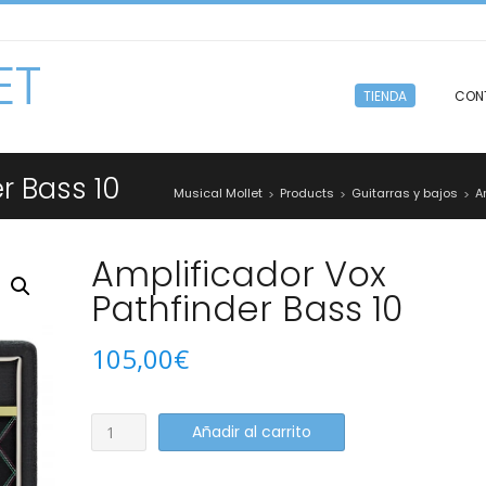
ET
TIENDA
CON
r Bass 10
Musical Mollet
Products
Guitarras y bajos
A
>
>
>
Amplificador Vox
Pathfinder Bass 10
105,00
€
Amplificador
Añadir al carrito
Vox
Pathfinder