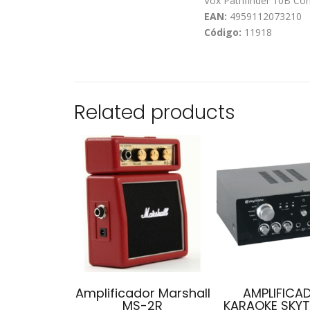
Vox Pathfinder 10B Co
EAN:
4959112073210
Código:
11918
Related products
Amplificador Marshall
AMPLIFICA
MS-2R
KARAOKE SKY