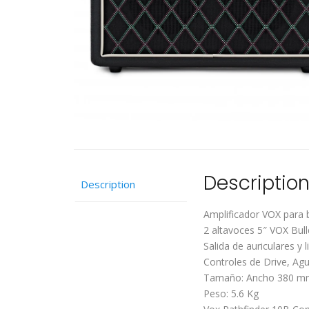
Descriptio
Description
Amplificador VOX para 
2 altavoces 5″ VOX Bul
Salida de auriculares y l
Controles de Drive, Ag
Tamaño: Ancho 380 mm
Peso: 5.6 Kg