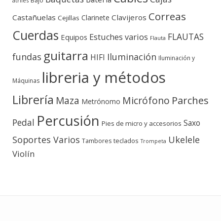
Bajo
atriles
Correas
Castañuelas
Clavijeros
Clarinete
Cejillas
Cuerdas
FLAUTAS
Estuches varios
Equipos
Flauta
guitarra
fundas
Iluminación
HIFI
Iluminación y
libreria y métodos
Máquinas
Librería
Micrófono
Parches
Maza
Metrónomo
Percusión
Pedal
Saxo
Pies de micro y accesorios
Soportes Varios
Ukelele
teclados
Tambores
Trompeta
Violín