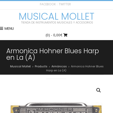
FACEBOOK
TWITTER
MUSICAL MOLLET
TIENDA DE INSTRUMENTOS MUSICALES Y ACCESORIOS
MENU
(0)
- 0,00€
Armonica Hohner Blues Harp
en La (A)
Musical Mollet
Products
Armónicas
Armonica Hohner Blues
>
>
>
Harp en La (A)