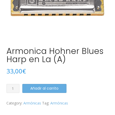
Armonica Hohner Blues
Harp en La (A)
33,00
€
Armonica
Añadir al carrito
Hohner
Blues
Category:
Armónicas
Tag:
Armónicas
Harp
en