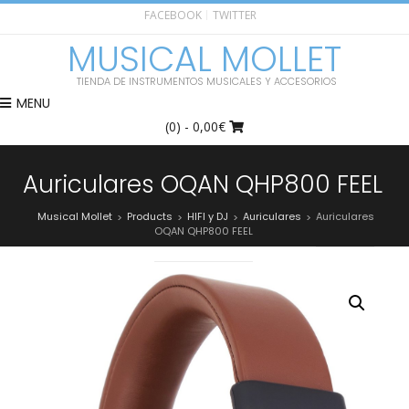
FACEBOOK
TWITTER
MUSICAL MOLLET
TIENDA DE INSTRUMENTOS MUSICALES Y ACCESORIOS
MENU
(0)
- 0,00€
Auriculares OQAN QHP800 FEEL
Musical Mollet
Products
HIFI y DJ
Auriculares
Auriculares
>
>
>
>
OQAN QHP800 FEEL