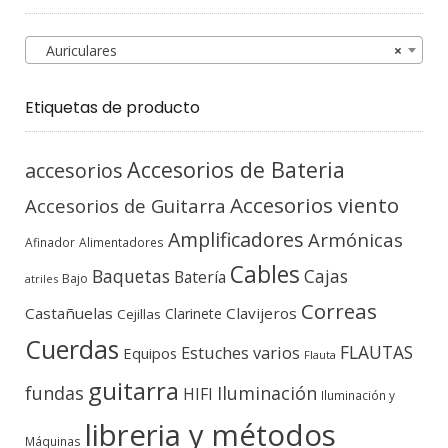
Auriculares
×
Etiquetas de producto
Accesorios de Bateria
accesorios
Accesorios viento
Accesorios de Guitarra
Amplificadores
Armónicas
Afinador
Alimentadores
Cables
Baquetas
Cajas
Batería
Bajo
atriles
Correas
Castañuelas
Clavijeros
Clarinete
Cejillas
Cuerdas
FLAUTAS
Estuches varios
Equipos
Flauta
guitarra
fundas
Iluminación
HIFI
Iluminación y
libreria y métodos
Máquinas