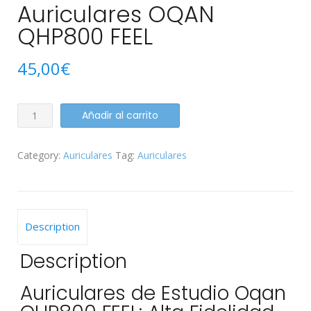
Auriculares OQAN
QHP800 FEEL
45,00
€
Auriculares
Añadir al carrito
OQAN
QHP800
Category:
Auriculares
Tag:
Auriculares
FEEL
quantity
Description
Description
Auriculares de Estudio Oqan