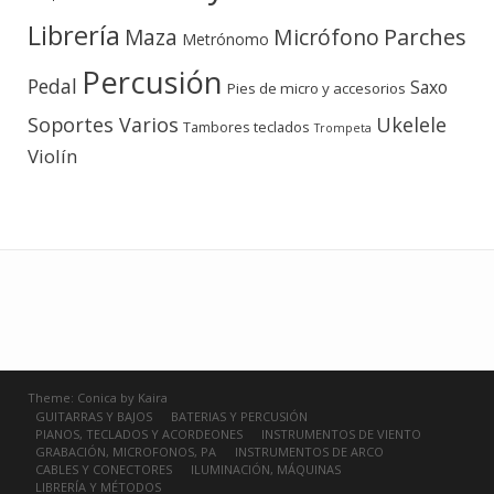
Librería
Micrófono
Parches
Maza
Metrónomo
Percusión
Pedal
Saxo
Pies de micro y accesorios
Soportes Varios
Ukelele
teclados
Tambores
Trompeta
Violín
Theme:
Conica
by
Kaira
GUITARRAS Y BAJOS
BATERIAS Y PERCUSIÓN
PIANOS, TECLADOS Y ACORDEONES
INSTRUMENTOS DE VIENTO
GRABACIÓN, MICROFONOS, PA
INSTRUMENTOS DE ARCO
CABLES Y CONECTORES
ILUMINACIÓN, MÁQUINAS
LIBRERÍA Y MÉTODOS