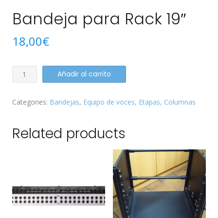
Bandeja para Rack 19″
18,00
€
Bandeja
Añadir al carrito
para
Rack
Categories:
Bandejas
,
Equipo de voces, Etapas, Columnas
19"
quantity
Related products