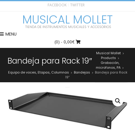
FACEBOOK
TWITTER
MUSICAL MOLLET
TIENDA DE INSTRUMENTOS MUSICALES Y ACCESORIOS
MENU
(0)
- 0,00€
Musical Mollet
>
Bandeja para Rack 19″
Products
>
Grabación,
microfonos, PA
>
Equipo de voces, Etapas, Columnas
Bandejas
Bandeja para Rack
>
>
19″