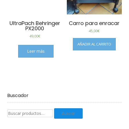
UltraPach Behringer
Carro para enracar
PX2000
45,00
€
49,00
€
AÑADIR AL CARRITO
Leer más
Buscador
Buscar
Buscar
productos: