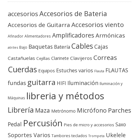
Accesorios de Bateria
accesorios
Accesorios viento
Accesorios de Guitarra
Amplificadores
Armónicas
Afinador
Alimentadores
Cables
Baquetas
Cajas
Batería
Bajo
atriles
Correas
Castañuelas
Clavijeros
Clarinete
Cejillas
Cuerdas
FLAUTAS
Estuches varios
Equipos
Flauta
guitarra
fundas
Iluminación
HIFI
Iluminación y
libreria y métodos
Máquinas
Librería
Micrófono
Parches
Maza
Metrónomo
Percusión
Pedal
Saxo
Pies de micro y accesorios
Soportes Varios
Ukelele
teclados
Tambores
Trompeta