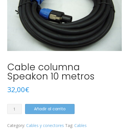
Cable columna
Speakon 10 metros
32,00
€
Cable
Añadir al carrito
columna
Speakon
Category:
Cables y conectores
Tag:
Cables
10