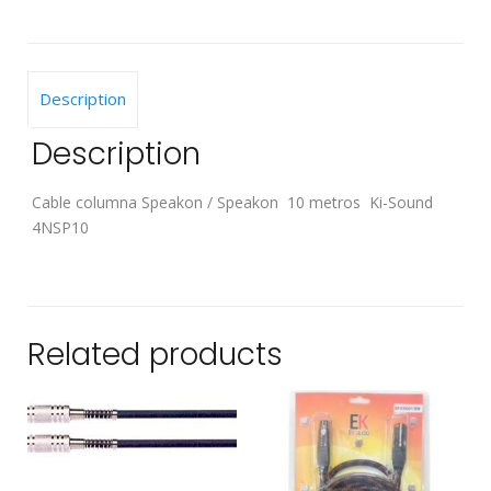
metros
quantity
Description
Description
Cable columna Speakon / Speakon 10 metros Ki-Sound
4NSP10
Related products