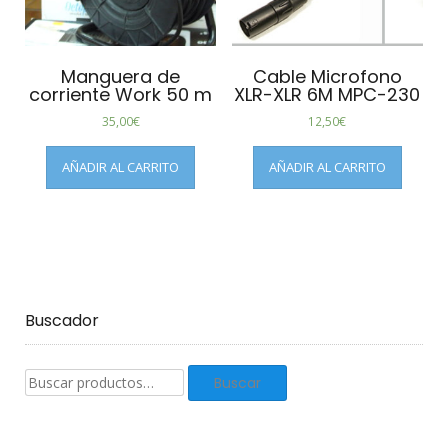
Manguera de
Cable Microfono
corriente Work 50 m
XLR-XLR 6M MPC-230
35,00
€
12,50
€
AÑADIR AL CARRITO
AÑADIR AL CARRITO
Buscador
Buscar
Buscar
productos: