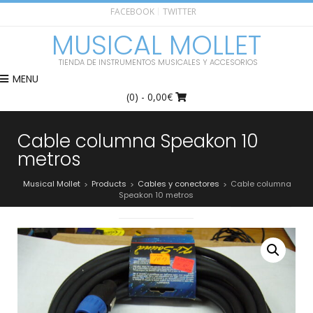
FACEBOOK
TWITTER
MUSICAL MOLLET
TIENDA DE INSTRUMENTOS MUSICALES Y ACCESORIOS
MENU
(0)
- 0,00€
Cable columna Speakon 10
metros
Musical Mollet
Products
Cables y conectores
Cable columna
>
>
>
Speakon 10 metros