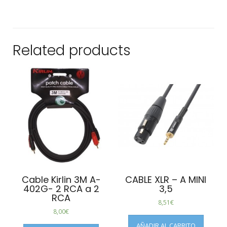
Related products
Cable Kirlin 3M A-
CABLE XLR – A MINI
402G- 2 RCA a 2
3,5
RCA
8,51
€
8,00
€
AÑADIR AL CARRITO