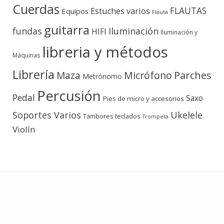
Cuerdas
FLAUTAS
Estuches varios
Equipos
Flauta
guitarra
fundas
Iluminación
HIFI
Iluminación y
libreria y métodos
Máquinas
Librería
Micrófono
Parches
Maza
Metrónomo
Percusión
Pedal
Saxo
Pies de micro y accesorios
Soportes Varios
Ukelele
teclados
Tambores
Trompeta
Violín