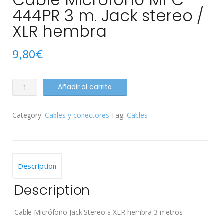
444PR 3 m. Jack stereo /
XLR hembra
9,80
€
Cable
Añadir al carrito
Micrófono
MPC-
Category:
Cables y conectores
Tag:
Cables
444PR
3
m.
Jack
stereo
Description
/
XLR
Description
hembra
quantity
Cable Micrófono Jack Stereo a XLR hembra 3 metros