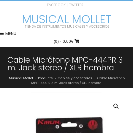
FACEBOOK
TWITTER
MUSICAL MOLLET
TIENDA DE INSTRUMENTOS MUSICALES Y ACCESORIOS
MENU
(0)
- 0,00€
Cable Micrófono MPC-444PR 3
m. Jack stereo / XLR hembra
Musical Mollet
Products
Cables y conectores
Cable Micrófono
>
>
>
MPC-444PR 3 m. Jack stereo / XLR hembra