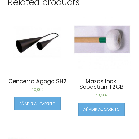
Related products
Cencerro Agogo SH2
Mazas Inaki
Sebastian T2CB
10,00
€
43,60
€
AÑADIR AL CARRITO
AÑADIR AL CARRITO