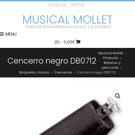
FACEBOOK
TWITTER
MUSICAL MOLLET
TIENDA DE INSTRUMENTOS MUSICALES Y ACCESORIOS
MENU
(0)
- 0,00€
Musical Mollet
>
Cencerro negro DB0712
Products
>
Baterias y
percusión
>
Baquetas, mazas
Cencerros
Cencerro negro DB0712
>
>