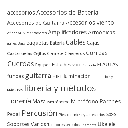
Accesorios de Bateria
accesorios
Accesorios viento
Accesorios de Guitarra
Amplificadores
Armónicas
Afinador
Alimentadores
Cables
Baquetas
Cajas
Batería
Bajo
atriles
Correas
Castañuelas
Clavijeros
Clarinete
Cejillas
Cuerdas
FLAUTAS
Estuches varios
Equipos
Flauta
guitarra
fundas
Iluminación
HIFI
Iluminación y
libreria y métodos
Máquinas
Librería
Micrófono
Parches
Maza
Metrónomo
Percusión
Pedal
Saxo
Pies de micro y accesorios
Soportes Varios
Ukelele
teclados
Tambores
Trompeta