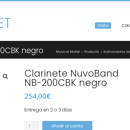
ET
TIENDA
CON
00CBK negro
Musical Mollet
Products
Instrumentos de
>
>
Clarinete NuvoBand
NB-200CBK negro
254,00
€
Entrega en 2 o 3 días
Clarinete
Añadir al carrito