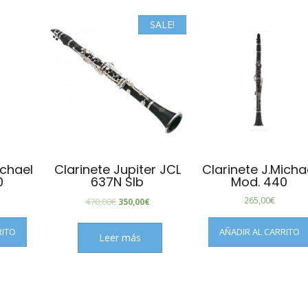
SALE!
ichael
Clarinete Jupiter JCL
Clarinete J.Micha
0
637N SIb
Mod. 440
265,00
€
470,00
€
350,00
€
RITO
AÑADIR AL CARRITO
Leer más