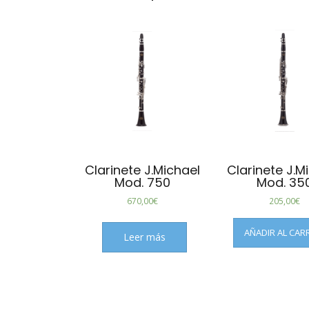
Clarinete J.Michael
Clarinete J.M
Mod. 750
Mod. 35
670,00
€
205,00
€
AÑADIR AL CAR
Leer más