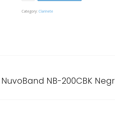
NuvoBand
NB-
Category:
Clarinete
200CBK
negro
quantity
n
e NuvoBand NB-200CBK Neg