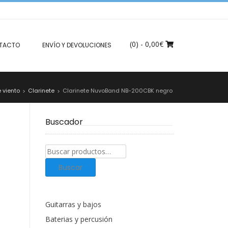
(0)
- 0,00€
TACTO
ENVÍO Y DEVOLUCIONES
 viento
Clarinete
Clarinete NuvoBand NB-200CBK negro
>
>
Buscador
Buscar
productos:
Buscar
Guitarras y bajos
Baterias y percusión