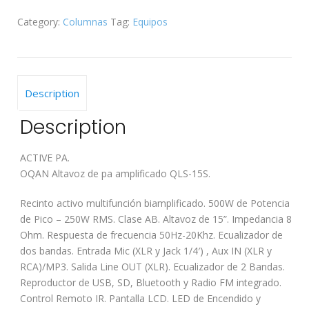
QLS-
Category:
Columnas
Tag:
Equipos
15S
quantity
Description
Description
ACTIVE PA.
OQAN Altavoz de pa amplificado QLS-15S.
Recinto activo multifunción biamplificado. 500W de Potencia
de Pico – 250W RMS. Clase AB. Altavoz de 15”. Impedancia 8
Ohm. Respuesta de frecuencia 50Hz-20Khz. Ecualizador de
dos bandas. Entrada Mic (XLR y Jack 1/4′) , Aux IN (XLR y
RCA)/MP3. Salida Line OUT (XLR). Ecualizador de 2 Bandas.
Reproductor de USB, SD, Bluetooth y Radio FM integrado.
Control Remoto IR. Pantalla LCD. LED de Encendido y