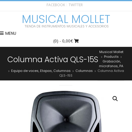
FACEBOOK
TWITTER
MUSICAL MOLLET
TIENDA DE INSTRUMENTOS MUSICALES Y ACCESORIOS
MENU
(0)
- 0,00€
Musical Mollet
Columna Activa QLS-15S
Products
>
>
Grabación,
microfonos, PA
Equipo de voces, Etapas, Columnas
Columnas
Columna Activa
>
>
>
QLS-15S