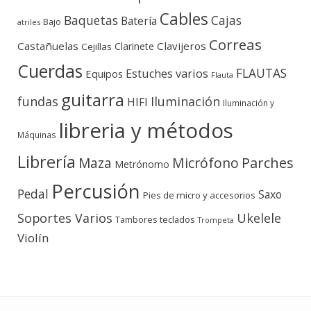
Cables
Baquetas
Cajas
Batería
Bajo
atriles
Correas
Castañuelas
Clavijeros
Clarinete
Cejillas
Cuerdas
FLAUTAS
Estuches varios
Equipos
Flauta
guitarra
fundas
Iluminación
HIFI
Iluminación y
libreria y métodos
Máquinas
Librería
Micrófono
Parches
Maza
Metrónomo
Percusión
Pedal
Saxo
Pies de micro y accesorios
Soportes Varios
Ukelele
teclados
Tambores
Trompeta
Violín