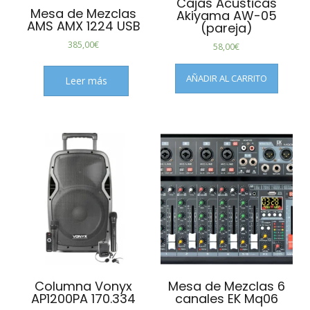
Cajas Acusticas
Mesa de Mezclas
Akiyama AW-05
AMS AMX 1224 USB
(pareja)
385,00
€
58,00
€
AÑADIR AL CARRITO
Leer más
Columna Vonyx
Mesa de Mezclas 6
AP1200PA 170.334
canales EK Mq06