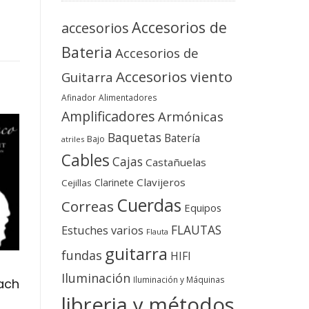
Accesorios de
accesorios
Bateria
Accesorios de
Accesorios viento
Guitarra
Afinador
Alimentadores
Amplificadores
Armónicas
Baquetas
Batería
Bajo
atriles
Cables
Cajas
Castañuelas
Clavijeros
Clarinete
Cejillas
Cuerdas
Correas
Equipos
FLAUTAS
Estuches varios
Flauta
guitarra
fundas
HIFI
Iluminación
Iluminación y Máquinas
ach
libreria y métodos