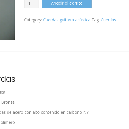
Cuerdas
Añadir al carrito
D
´addario
Category:
Cuerdas guitarra acústica
Tag:
Cuerdas
Acustica
XS
11
-
52
quantity
n
rdas
ica
r Bronze
rdas de acero con alto contenido en carbono NY
polímero