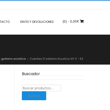
(0)
- 0,00€
TACTO
ENVÍO Y DEVOLUCIONES
 guitarra acústica
Cuerdas D´addario Acustica XS 11 – 52
>
Buscador
Buscar
productos:
Buscar