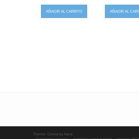
AÑADIR AL CARRITO
AÑADIR AL CAR
Theme:
Conica
by
Kaira