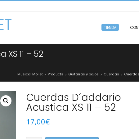
ET
TIENDA
CON
 XS 11 – 52
Musical Mollet
Products
Guitarras y bajos
Cuerdas
Cuerdas
>
>
>
>
Cuerdas D´addario
Acustica XS 11 – 52
17,00
€