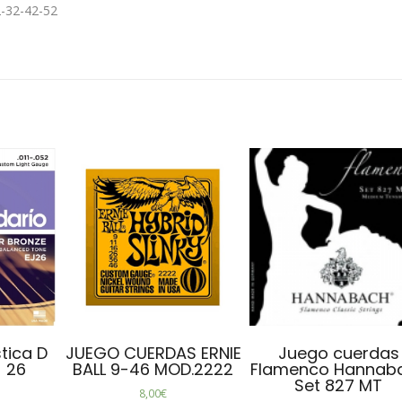
2-32-42-52
tica D
JUEGO CUERDAS ERNIE
Juego cuerdas
J 26
BALL 9-46 MOD.2222
Flamenco Hannab
Set 827 MT
8,00
€