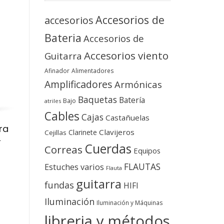
Accesorios de
accesorios
Bateria
Accesorios de
Accesorios viento
Guitarra
Afinador
Alimentadores
Amplificadores
Armónicas
Baquetas
Batería
Bajo
atriles
Cables
Cajas
Castañuelas
ra
Clavijeros
Clarinete
Cejillas
L
Cuerdas
Correas
Equipos
FLAUTAS
Estuches varios
Flauta
guitarra
fundas
HIFI
Iluminación
Iluminación y Máquinas
libreria y métodos