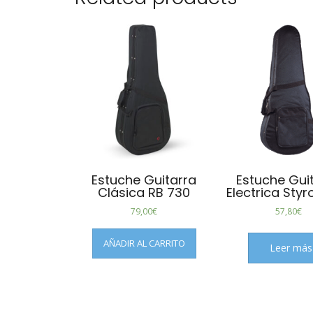
Estuche Guitarra
Estuche Gui
Clásica RB 730
Electrica Sty
79,00
€
57,80
€
AÑADIR AL CARRITO
Leer más