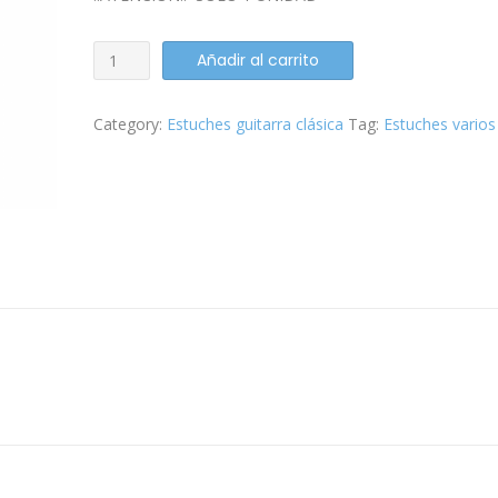
Estuche
Añadir al carrito
guitarra
clásica
Category:
Estuches guitarra clásica
Tag:
Estuches varios
Marktinez
MCL
15
quantity
n