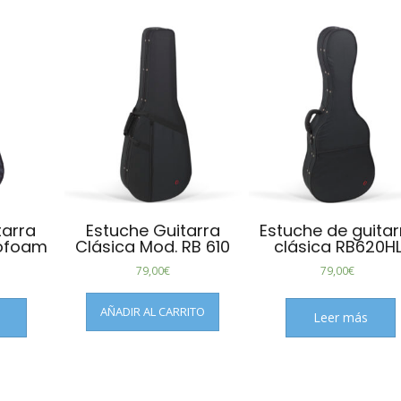
tarra
Estuche Guitarra
Estuche de guitar
rofoam
Clásica Mod. RB 610
clásica RB620H
79,00
€
79,00
€
AÑADIR AL CARRITO
Leer más