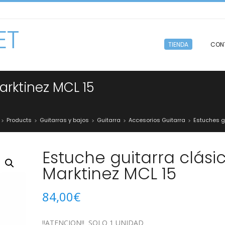
ET
TIENDA
CON
arktinez MCL 15
Products
Guitarras y bajos
Guitarra
Accesorios Guitarra
Estuches g
>
>
>
>
>
Estuche guitarra clási
Marktinez MCL 15
84,00
€
!!ATENCION!! SOLO 1 UNIDAD