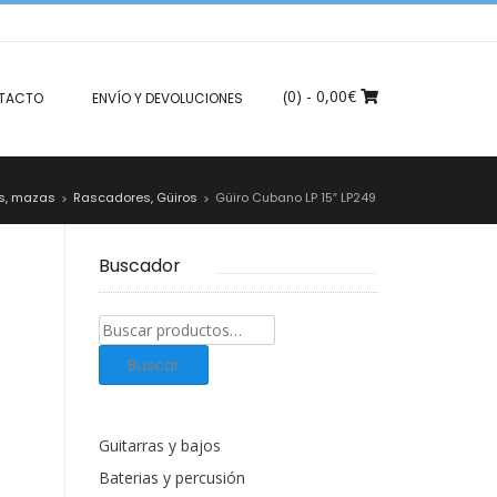
(0)
- 0,00€
TACTO
ENVÍO Y DEVOLUCIONES
s, mazas
Rascadores, Güiros
Güiro Cubano LP 15″ LP249
>
>
Buscador
Buscar
productos:
Buscar
Guitarras y bajos
Baterias y percusión