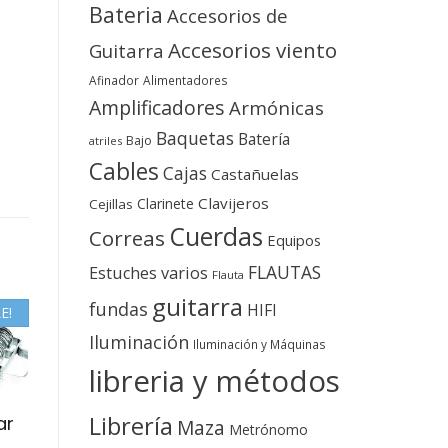
Bateria
Accesorios de
Accesorios viento
Guitarra
Afinador
Alimentadores
Amplificadores
Armónicas
Baquetas
Batería
Bajo
atriles
Cables
Cajas
Castañuelas
Clavijeros
Clarinete
Cejillas
Cuerdas
Correas
Equipos
FLAUTAS
Estuches varios
Flauta
guitarra
fundas
HIFI
E!
Iluminación
Iluminación y Máquinas
libreria y métodos
Librería
ar
Maza
Metrónomo