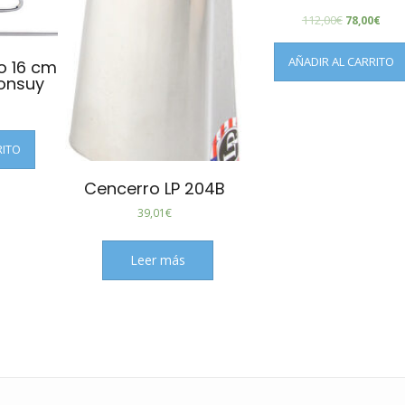
112,00
€
78,00
€
AÑADIR AL CARRITO
o 16 cm
onsuy
RITO
Cencerro LP 204B
39,01
€
Leer más