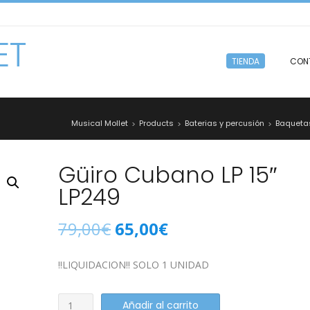
ET
TIENDA
CON
Musical Mollet
Products
Baterias y percusión
Baqueta
>
>
>
Güiro Cubano LP 15″
LP249
79,00
€
65,00
€
!!LIQUIDACION!! SOLO 1 UNIDAD
Güiro
Añadir al carrito