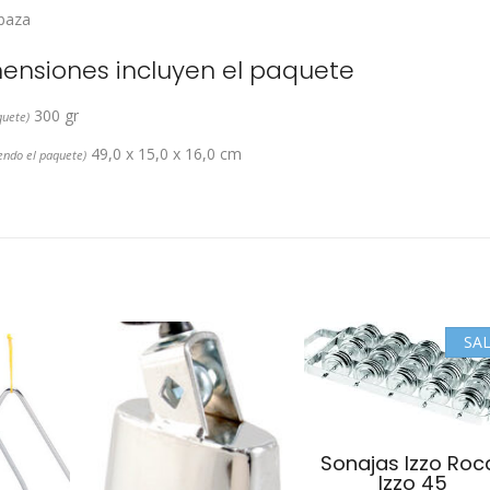
baza
mensiones incluyen el paquete
300 gr
quete)
49,0 x 15,0 x 16,0 cm
yendo el paquete)
SAL
Sonajas Izzo Roc
Izzo 45