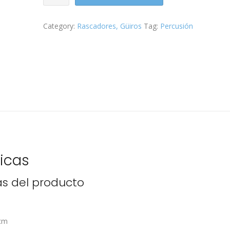
Cubano
LP
Category:
Rascadores, Güiros
Tag:
Percusión
15"
LP249
quantity
n
ticas
as del producto
cm