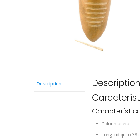
Descriptio
Description
Caracterís
Característic
Color
madera
Longitud quiro
38 