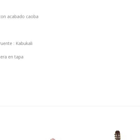
i con acabado caoba
Puente : Kabukali
dera en tapa