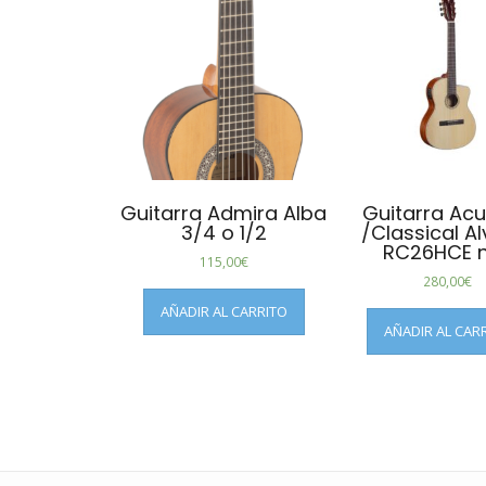
Guitarra Admira Alba
Guitarra Acu
3/4 o 1/2
/Classical A
RC26HCE n
115,00
€
280,00
€
AÑADIR AL CARRITO
AÑADIR AL CAR