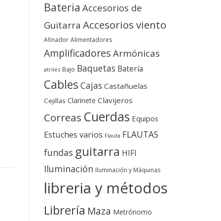
Bateria
Accesorios de
Accesorios viento
Guitarra
Afinador
Alimentadores
Amplificadores
Armónicas
Baquetas
Batería
Bajo
atriles
Cables
Cajas
Castañuelas
Clavijeros
Clarinete
Cejillas
Cuerdas
Correas
Equipos
FLAUTAS
Estuches varios
Flauta
guitarra
fundas
HIFI
Iluminación
Iluminación y Máquinas
libreria y métodos
Librería
Maza
Metrónomo