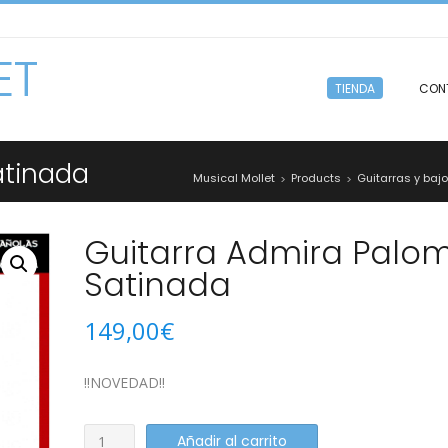
ET
TIENDA
CON
atinada
Musical Mollet
Products
Guitarras y baj
>
>
Guitarra Admira Palo
Satinada
149,00
€
!!NOVEDAD!!
Guitarra
Añadir al carrito