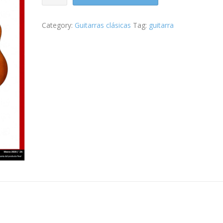
Admira
Paloma
Category:
Guitarras clásicas
Tag:
guitarra
Satinada
quantity
n