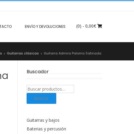
(0)
- 0,00€
TACTO
ENVÍO Y DEVOLUCIONES
os
Guitarras clásicas
Guitarra Admira Paloma Satinada
>
>
Buscador
ma
Buscar
productos:
Buscar
Guitarras y bajos
Baterias y percusión