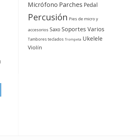
Micrófono
Parches
Pedal
Percusión
Pies de micro y
Soportes Varios
Saxo
accesorios
Ukelele
teclados
Tambores
Trompeta
Violín
a
4