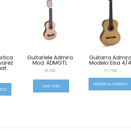
stica
Guitarlele Admira
Guitarra Admir
lvarez
Mod. ADMGTL
Modelo Elsa 4/
at.
65,00
€
117,00
€
AÑADIR AL CARRITO
Leer más
RITO