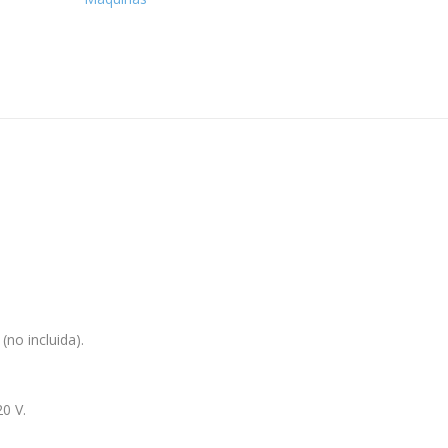
30
quantity
n
no incluida).
0 V.