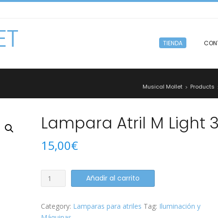
ET
TIENDA
CON
Musical Mollet
Products
>
Lampara Atril M Light 
15,00
€
Lampara
Añadir al carrito
Atril
M
Category:
Lamparas para atriles
Tag:
Iluminación y
Light
Máquinas