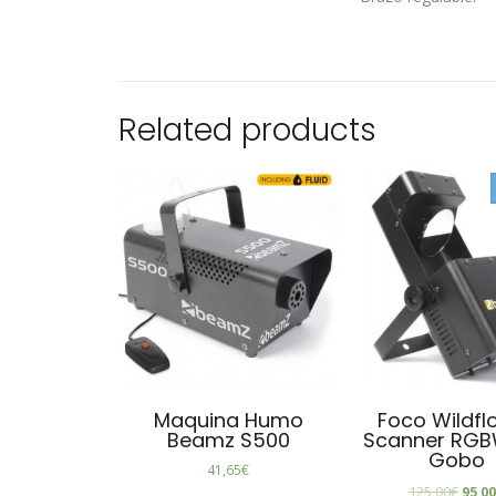
Related products
Maquina Humo
Foco Wildfl
Beamz S500
Scanner RGB
Gobo
41,65
€
125,00
€
95,0