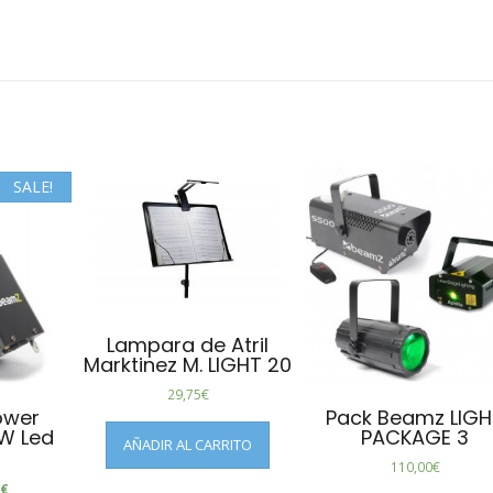
SALE!
Lampara de Atril
Marktinez M. LIGHT 20
29,75
€
ower
Pack Beamz LIG
W Led
PACKAGE 3
AÑADIR AL CARRITO
110,00
€
0
€