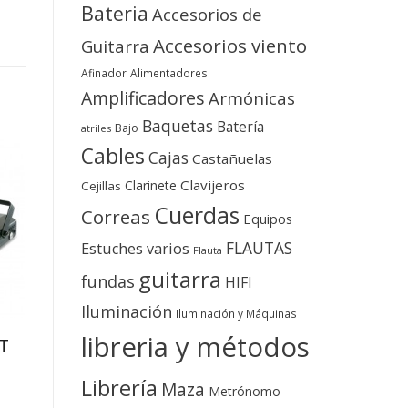
Bateria
Accesorios de
Accesorios viento
Guitarra
Afinador
Alimentadores
Amplificadores
Armónicas
Baquetas
Batería
Bajo
atriles
Cables
Cajas
Castañuelas
Clavijeros
Clarinete
Cejillas
Cuerdas
Correas
Equipos
FLAUTAS
Estuches varios
Flauta
guitarra
fundas
HIFI
Iluminación
Iluminación y Máquinas
libreria y métodos
HT
Librería
Maza
Metrónomo