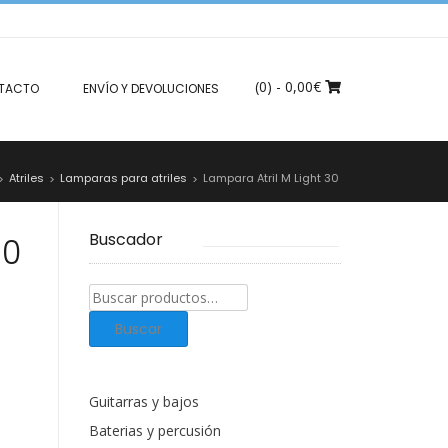
(0)
- 0,00€
TACTO
ENVÍO Y DEVOLUCIONES
Atriles
Lamparas para atriles
Lampara Atril M Light 30
>
>
>
Buscador
30
Buscar
productos:
Buscar
Guitarras y bajos
Baterias y percusión