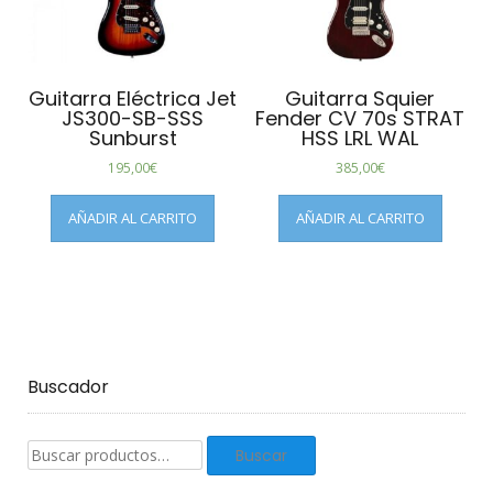
Guitarra Eléctrica Jet
Guitarra Squier
JS300-SB-SSS
Fender CV 70s STRAT
Sunburst
HSS LRL WAL
195,00
€
385,00
€
AÑADIR AL CARRITO
AÑADIR AL CARRITO
Buscador
Buscar
Buscar
productos: