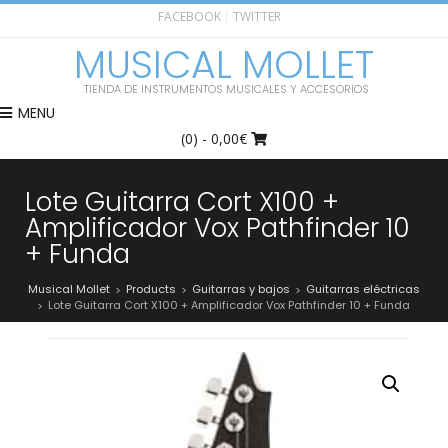
FACEBOOK
TWITTER
MUSICAL MOLLET
TIENDA DE INSTRUMENTOS MUSICALES Y ACCESORIOS
MENU
(0)
- 0,00€
Lote Guitarra Cort X100 +
Amplificador Vox Pathfinder 10
+ Funda
Musical Mollet
Products
Guitarras y bajos
Guitarras eléctricas
>
>
>
Lote Guitarra Cort X100 + Amplificador Vox Pathfinder 10 + Funda
>