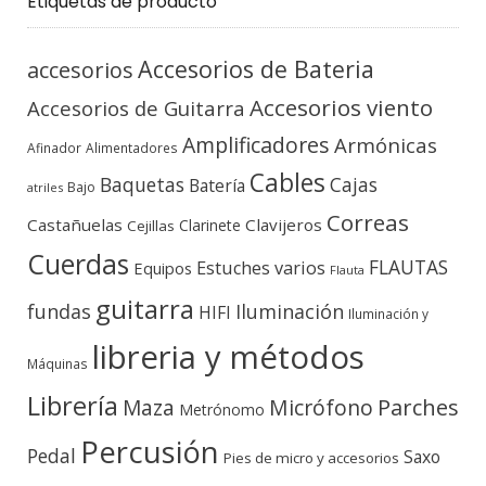
Etiquetas de producto
Accesorios de Bateria
accesorios
Accesorios viento
Accesorios de Guitarra
Amplificadores
Armónicas
Afinador
Alimentadores
Cables
Baquetas
Cajas
Batería
Bajo
atriles
Correas
Castañuelas
Clavijeros
Clarinete
Cejillas
Cuerdas
FLAUTAS
Estuches varios
Equipos
Flauta
guitarra
fundas
Iluminación
HIFI
Iluminación y
libreria y métodos
Máquinas
Librería
Micrófono
Parches
Maza
Metrónomo
Percusión
Pedal
Saxo
Pies de micro y accesorios