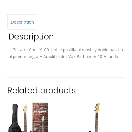
Amplificador
Vox
Pathfinder
Description
10
+
Description
Funda
quantity
,- Guitarra Cort X100 doble pastilla al mastil y doble pastilla
al puente negra + Amplificador Vox Pathfinder 10 + funda
Related products