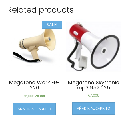
Related products
SALE!
Megáfono Work ER-
Megáfono Skytronic
226
mp3 952.025
67,00
€
36,00
€
28,00
€
AÑADIR AL CARRITO
AÑADIR AL CARRITO