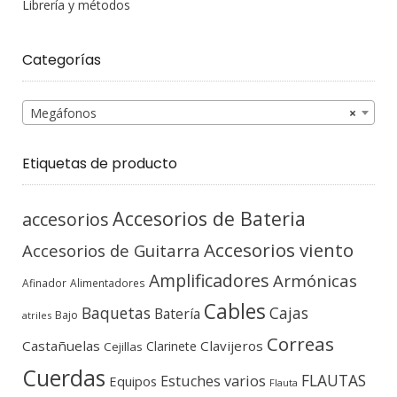
Librería y métodos
Categorías
Megáfonos
×
Etiquetas de producto
Accesorios de Bateria
accesorios
Accesorios viento
Accesorios de Guitarra
Amplificadores
Armónicas
Afinador
Alimentadores
Cables
Baquetas
Cajas
Batería
Bajo
atriles
Correas
Castañuelas
Clavijeros
Clarinete
Cejillas
Cuerdas
FLAUTAS
Estuches varios
Equipos
Flauta