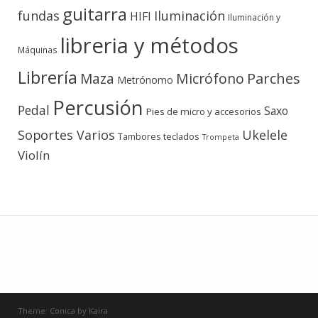
guitarra
fundas
Iluminación
HIFI
Iluminación y
libreria y métodos
Máquinas
Librería
Micrófono
Parches
Maza
Metrónomo
Percusión
Pedal
Saxo
Pies de micro y accesorios
Soportes Varios
Ukelele
teclados
Tambores
Trompeta
Violín
Theme:
Conica
by
Kaira