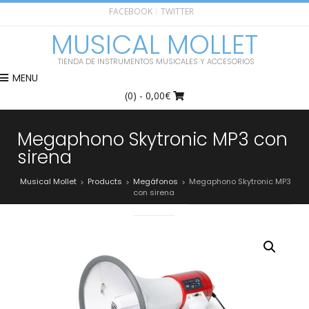
FACEBOOK
TWITTER
MUSICAL MOLLET
TIENDA DE INSTRUMENTOS MUSICALES Y ACCESORIOS
MENU
(0)
- 0,00€
Megaphono Skytronic MP3 con
sirena
Musical Mollet
Products
Megáfonos
Megaphono Skytronic MP3
>
>
>
con sirena