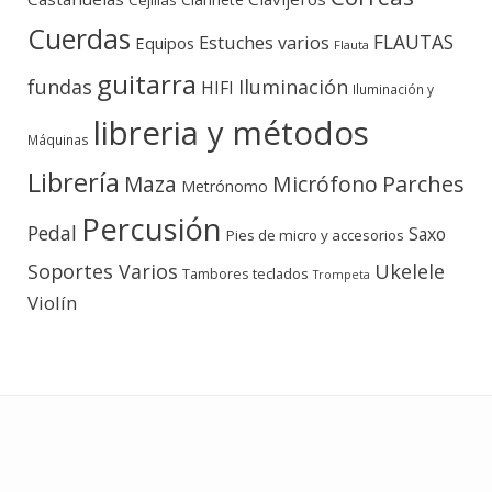
Cejillas
Cuerdas
FLAUTAS
Estuches varios
Equipos
Flauta
guitarra
fundas
Iluminación
HIFI
Iluminación y
libreria y métodos
Máquinas
Librería
Micrófono
Parches
Maza
Metrónomo
Percusión
Pedal
Saxo
Pies de micro y accesorios
Soportes Varios
Ukelele
teclados
Tambores
Trompeta
Violín