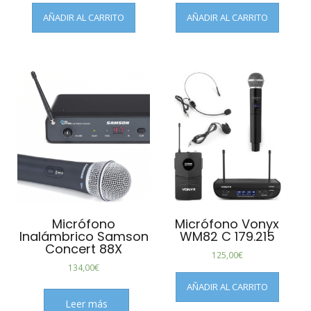
AÑADIR AL CARRITO
AÑADIR AL CARRITO
Micrófono
Micrófono Vonyx
Inalámbrico Samson
WM82 C 179.215
Concert 88X
125,00
€
134,00
€
AÑADIR AL CARRITO
Leer más