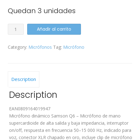
Quedan 3 unidades
Micrófono
Añadir al carrito
Samson
Q6
Category:
Micrófonos
Tag:
Micrófono
con
cable
y
pinza
quantity
Description
Description
EAN
0809164019947
Micrófono dinámico Samson Q6 – Micrófono de mano
supercardioide de alta salida y baja impedancia, interruptor
on/off, respuesta en frecuencia 50–15 000 Hz, indicado para
voz, conector XLR chapado en oro, incluye clip de micrófono