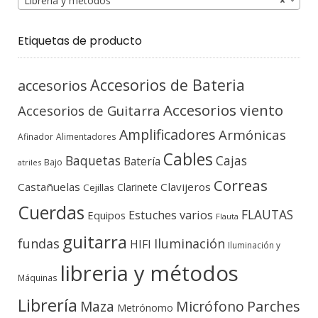
Librería y métodos
×
Etiquetas de producto
Accesorios de Bateria
accesorios
Accesorios viento
Accesorios de Guitarra
Amplificadores
Armónicas
Afinador
Alimentadores
Cables
Baquetas
Cajas
Batería
Bajo
atriles
Correas
Castañuelas
Clavijeros
Clarinete
Cejillas
Cuerdas
FLAUTAS
Estuches varios
Equipos
Flauta
guitarra
fundas
Iluminación
HIFI
Iluminación y
libreria y métodos
Máquinas
Librería
Micrófono
Parches
Maza
Metrónomo