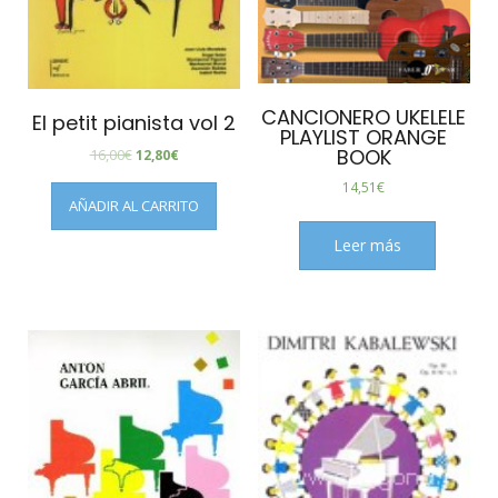
CANCIONERO UKELELE
El petit pianista vol 2
PLAYLIST ORANGE
BOOK
16,00
€
12,80
€
14,51
€
AÑADIR AL CARRITO
Leer más