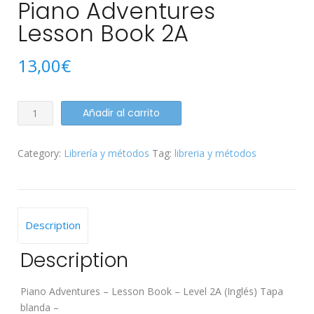
Piano Adventures
Lesson Book 2A
13,00
€
Piano
Añadir al carrito
Adventures
Lesson
Category:
Librería y métodos
Tag:
libreria y métodos
Book
2A
quantity
Description
Description
Piano Adventures – Lesson Book – Level 2A (Inglés) Tapa
blanda –