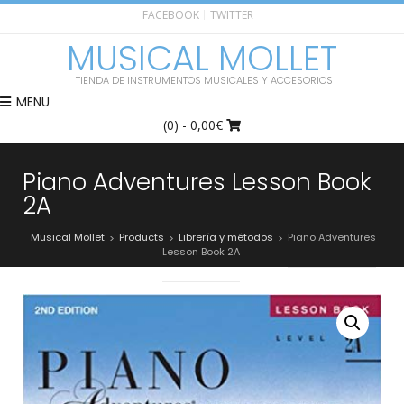
FACEBOOK
TWITTER
MUSICAL MOLLET
TIENDA DE INSTRUMENTOS MUSICALES Y ACCESORIOS
MENU
(0)
- 0,00€
Piano Adventures Lesson Book
2A
Musical Mollet
Products
Librería y métodos
Piano Adventures
>
>
>
Lesson Book 2A