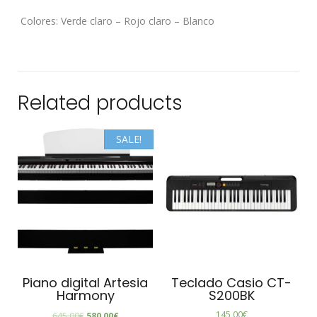
Colores: Verde claro – Rojo claro – Blanco
Related products
SALE!
Piano digital Artesia
Teclado Casio CT-
Harmony
S200BK
145,00
€
645,00
€
580,00
€