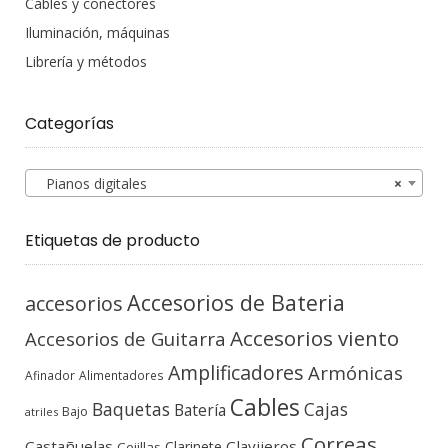
Cables y conectores
Iluminación, máquinas
Librería y métodos
Categorías
Pianos digitales
×
Etiquetas de producto
Accesorios de Bateria
accesorios
Accesorios viento
Accesorios de Guitarra
Amplificadores
Armónicas
Afinador
Alimentadores
Cables
Baquetas
Cajas
Batería
Bajo
atriles
Correas
Castañuelas
Clavijeros
Clarinete
Cejillas