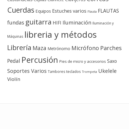
Cuerdas
FLAUTAS
Estuches varios
Equipos
Flauta
guitarra
fundas
Iluminación
HIFI
Iluminación y
libreria y métodos
Máquinas
Librería
Micrófono
Parches
Maza
Metrónomo
Percusión
Pedal
Saxo
Pies de micro y accesorios
Soportes Varios
Ukelele
teclados
Tambores
Trompeta
Violín