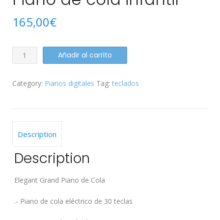
165,00
€
Piano
Añadir al carrito
de
cola
Category:
Pianos digitales
Tag:
teclados
infantil
quantity
Description
Description
Elegant Grand Piano de Cola
.- Piano de cola eléctrico de 30 teclas