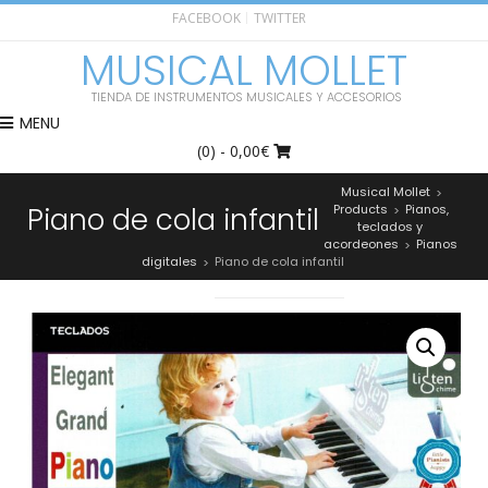
FACEBOOK
TWITTER
MUSICAL MOLLET
TIENDA DE INSTRUMENTOS MUSICALES Y ACCESORIOS
MENU
(0)
- 0,00€
Musical Mollet
>
Piano de cola infantil
Products
Pianos,
>
teclados y
acordeones
Pianos
>
digitales
Piano de cola infantil
>