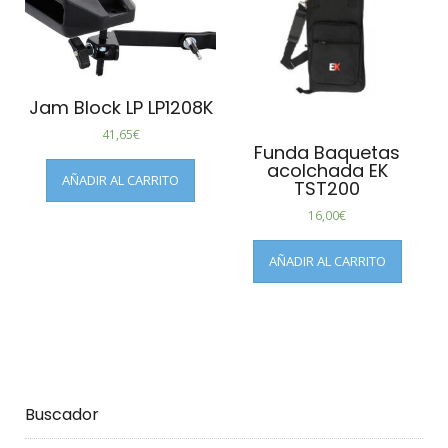
Jam Block LP LP1208K
41,65
€
Funda Baquetas
acolchada EK
AÑADIR AL CARRITO
TST200
16,00
€
AÑADIR AL CARRITO
Buscador