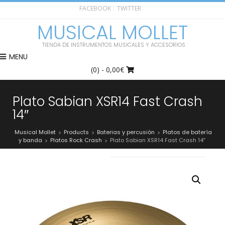
FACEBOOK
TWITTER
MUSICAL MOLLET
TIENDA DE INSTRUMENTOS MUSICALES Y ACCESORIOS
MENU
(0)
- 0,00€
Plato Sabian XSR14 Fast Crash
14″
Musical Mollet
Products
Baterias y percusión
Platos de batería
>
>
>
y banda
Platos Rock Crash
Plato Sabian XSR14 Fast Crash 14″
>
>