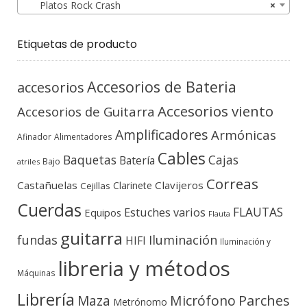
Platos Rock Crash
×
Etiquetas de producto
Accesorios de Bateria
accesorios
Accesorios viento
Accesorios de Guitarra
Amplificadores
Armónicas
Afinador
Alimentadores
Cables
Baquetas
Cajas
Batería
Bajo
atriles
Correas
Castañuelas
Clavijeros
Clarinete
Cejillas
Cuerdas
FLAUTAS
Estuches varios
Equipos
Flauta
guitarra
fundas
Iluminación
HIFI
Iluminación y
libreria y métodos
Máquinas
Librería
Micrófono
Parches
Maza
Metrónomo