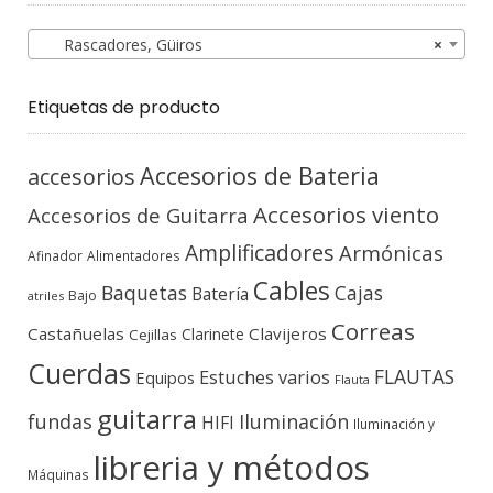
Rascadores, Güiros
×
Etiquetas de producto
Accesorios de Bateria
accesorios
Accesorios viento
Accesorios de Guitarra
Amplificadores
Armónicas
Afinador
Alimentadores
Cables
Baquetas
Cajas
Batería
Bajo
atriles
Correas
Castañuelas
Clavijeros
Clarinete
Cejillas
Cuerdas
FLAUTAS
Estuches varios
Equipos
Flauta
guitarra
fundas
Iluminación
HIFI
Iluminación y
libreria y métodos
Máquinas