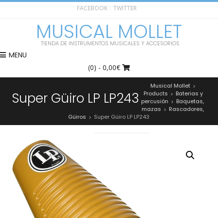
FACEBOOK
TWITTER
MUSICAL MOLLET
TIENDA DE INSTRUMENTOS MUSICALES Y ACCESORIOS
MENU
(0)
- 0,00€
Musical Mollet
>
Super Güiro LP LP243
Products
Baterias y
>
percusión
Baquetas,
>
mazas
Rascadores,
>
Güiros
Super Güiro LP LP243
>