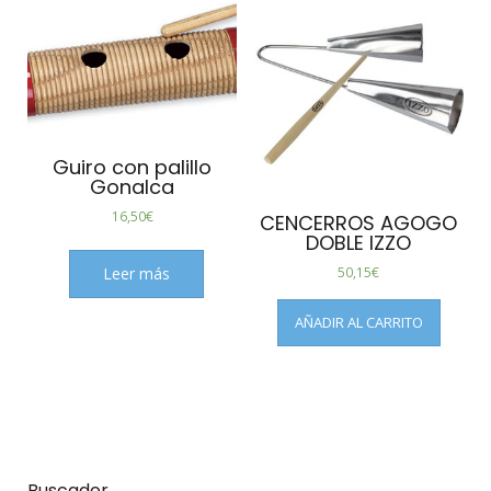
Guiro con palillo
Gonalca
16,50
€
CENCERROS AGOGO
DOBLE IZZO
50,15
€
Leer más
AÑADIR AL CARRITO
Buscador