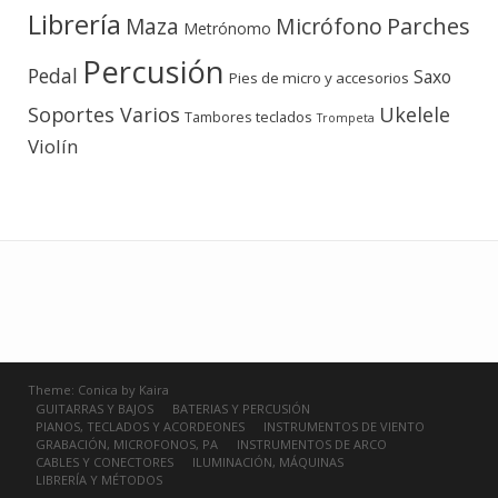
Librería
Micrófono
Parches
Maza
Metrónomo
Percusión
Pedal
Saxo
Pies de micro y accesorios
Soportes Varios
Ukelele
teclados
Tambores
Trompeta
Violín
Theme:
Conica
by
Kaira
GUITARRAS Y BAJOS
BATERIAS Y PERCUSIÓN
PIANOS, TECLADOS Y ACORDEONES
INSTRUMENTOS DE VIENTO
GRABACIÓN, MICROFONOS, PA
INSTRUMENTOS DE ARCO
CABLES Y CONECTORES
ILUMINACIÓN, MÁQUINAS
LIBRERÍA Y MÉTODOS