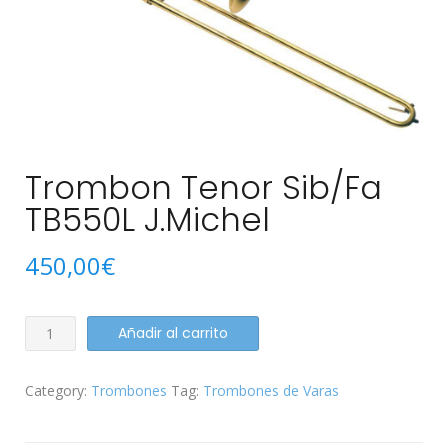
Trombon Tenor Sib/Fa
TB550L J.Michel
450,00
€
Trombon
Añadir al carrito
Tenor
Sib/Fa
Category:
Trombones
Tag:
Trombones de Varas
TB550L
J.Michel
quantity