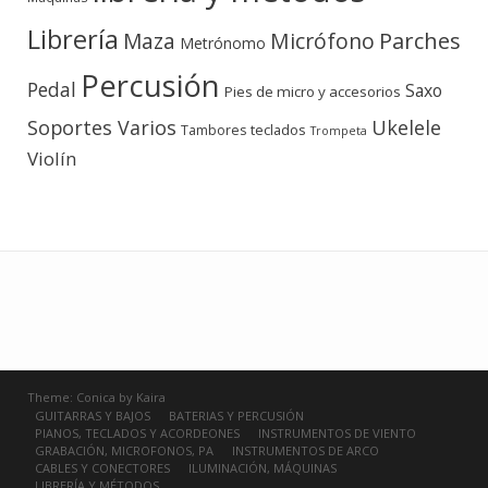
Librería
Micrófono
Parches
Maza
Metrónomo
Percusión
Pedal
Saxo
Pies de micro y accesorios
Soportes Varios
Ukelele
teclados
Tambores
Trompeta
Violín
Theme:
Conica
by
Kaira
GUITARRAS Y BAJOS
BATERIAS Y PERCUSIÓN
PIANOS, TECLADOS Y ACORDEONES
INSTRUMENTOS DE VIENTO
GRABACIÓN, MICROFONOS, PA
INSTRUMENTOS DE ARCO
CABLES Y CONECTORES
ILUMINACIÓN, MÁQUINAS
LIBRERÍA Y MÉTODOS