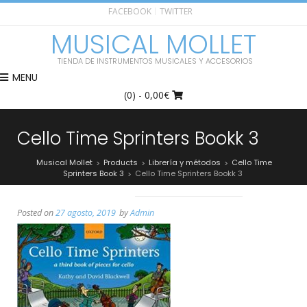
FACEBOOK
TWITTER
MUSICAL MOLLET
TIENDA DE INSTRUMENTOS MUSICALES Y ACCESORIOS
MENU
(0)
- 0,00€
Cello Time Sprinters Bookk 3
Musical Mollet
Products
Librería y métodos
Cello Time
>
>
>
Sprinters Book 3
Cello Time Sprinters Bookk 3
>
Posted on
27 agosto, 2019
by
Admin