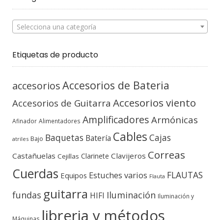
Selecciona una categoría
Etiquetas de producto
Accesorios de Bateria
accesorios
Accesorios viento
Accesorios de Guitarra
Amplificadores
Armónicas
Afinador
Alimentadores
Cables
Baquetas
Cajas
Batería
Bajo
atriles
Correas
Castañuelas
Clavijeros
Clarinete
Cejillas
Cuerdas
FLAUTAS
Estuches varios
Equipos
Flauta
guitarra
fundas
Iluminación
HIFI
Iluminación y
libreria y métodos
Máquinas