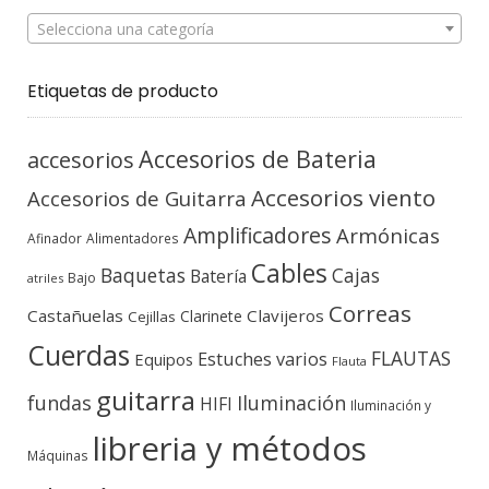
Selecciona una categoría
Etiquetas de producto
Accesorios de Bateria
accesorios
Accesorios viento
Accesorios de Guitarra
Amplificadores
Armónicas
Afinador
Alimentadores
Cables
Baquetas
Cajas
Batería
Bajo
atriles
Correas
Castañuelas
Clavijeros
Clarinete
Cejillas
Cuerdas
FLAUTAS
Estuches varios
Equipos
Flauta
guitarra
fundas
Iluminación
HIFI
Iluminación y
libreria y métodos
Máquinas