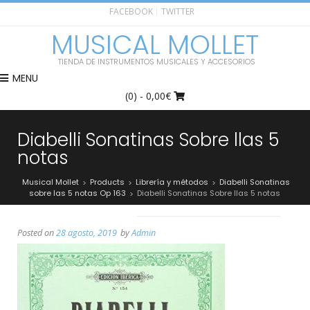
FACEBOOK
TWITTER
MUSICAL MOLLET
TIENDA DE INSTRUMENTOS MUSICALES Y ACCESORIOS
MENU
(0)
- 0,00€
Diabelli Sonatinas Sobre llas 5
notas
Musical Mollet
Products
Librería y métodos
Diabelli Sonatinas
>
>
>
sobre las 5 notas Op 163
Diabelli Sonatinas Sobre llas 5 notas
>
Posted on
28 agosto, 2019
by
Admin