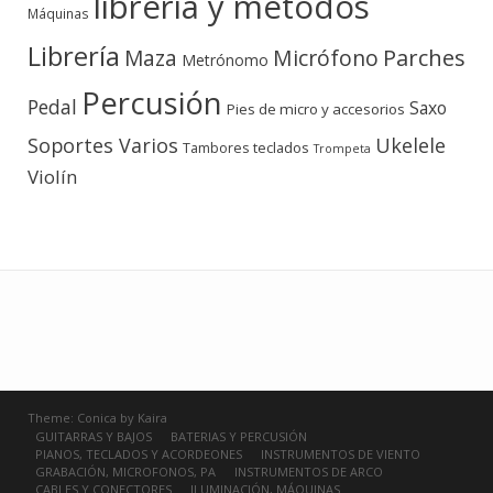
libreria y métodos
Máquinas
Librería
Micrófono
Parches
Maza
Metrónomo
Percusión
Pedal
Saxo
Pies de micro y accesorios
Soportes Varios
Ukelele
teclados
Tambores
Trompeta
Violín
Theme:
Conica
by
Kaira
GUITARRAS Y BAJOS
BATERIAS Y PERCUSIÓN
PIANOS, TECLADOS Y ACORDEONES
INSTRUMENTOS DE VIENTO
GRABACIÓN, MICROFONOS, PA
INSTRUMENTOS DE ARCO
CABLES Y CONECTORES
ILUMINACIÓN, MÁQUINAS