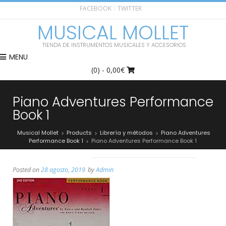
FACEBOOK
TWITTER
MUSICAL MOLLET
TIENDA DE INSTRUMENTOS MUSICALES Y ACCESORIOS
MENU
(0)
- 0,00€
Piano Adventures Performance
Book 1
Musical Mollet
Products
Librería y métodos
Piano Adventures
>
>
>
Performance Book 1
Piano Adventures Performance Book 1
>
Posted on
28 agosto, 2019
by
Admin