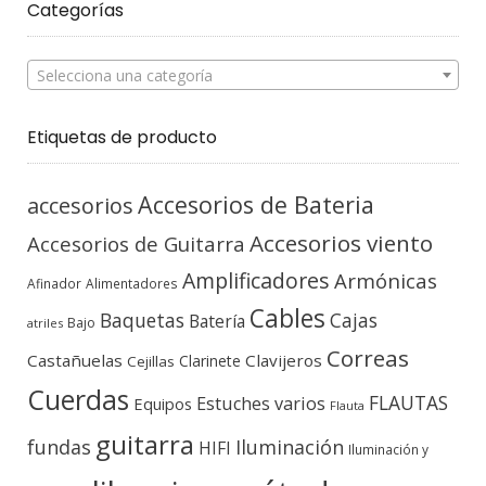
Categorías
Selecciona una categoría
Etiquetas de producto
Accesorios de Bateria
accesorios
Accesorios viento
Accesorios de Guitarra
Amplificadores
Armónicas
Afinador
Alimentadores
Cables
Baquetas
Cajas
Batería
Bajo
atriles
Correas
Castañuelas
Clavijeros
Clarinete
Cejillas
Cuerdas
FLAUTAS
Estuches varios
Equipos
Flauta
guitarra
fundas
Iluminación
HIFI
Iluminación y