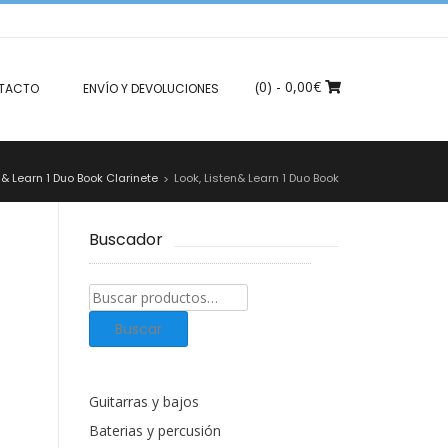
(0)
- 0,00€
TACTO
ENVÍO Y DEVOLUCIONES
n & Learn 1 Duo Book Clarinete
Look, Listen& Learn 1 Duo Book
>
Buscador
Buscar
productos:
Buscar
Guitarras y bajos
Baterias y percusión