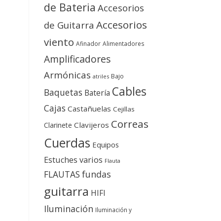
de Bateria
Accesorios
Accesorios
de Guitarra
viento
Afinador
Alimentadores
Amplificadores
Armónicas
Bajo
atriles
Cables
Baquetas
Batería
Cajas
Castañuelas
Cejillas
Correas
Clavijeros
Clarinete
Cuerdas
Equipos
Estuches varios
Flauta
FLAUTAS
fundas
guitarra
HIFI
Iluminación
Iluminación y