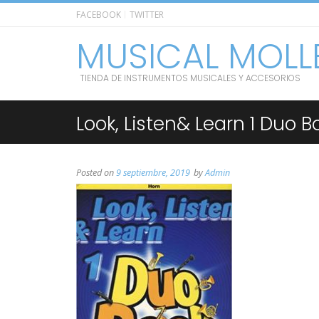
FACEBOOK
TWITTER
MUSICAL MOLL
TIENDA DE INSTRUMENTOS MUSICALES Y ACCESORIOS
Look, Listen& Learn 1 Duo B
Posted on
9 septiembre, 2019
by
Admin