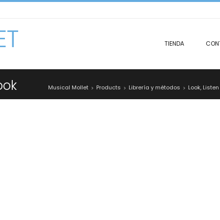
ET
TIENDA
CON
ook
Musical Mollet
Products
Librería y métodos
Look, Liste
>
>
>