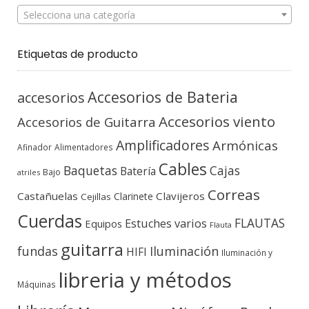
Selecciona una categoría
Etiquetas de producto
Accesorios de Bateria
accesorios
Accesorios viento
Accesorios de Guitarra
Amplificadores
Armónicas
Afinador
Alimentadores
Cables
Baquetas
Cajas
Batería
Bajo
atriles
Correas
Castañuelas
Clavijeros
Clarinete
Cejillas
Cuerdas
FLAUTAS
Estuches varios
Equipos
Flauta
guitarra
fundas
Iluminación
HIFI
Iluminación y
libreria y métodos
Máquinas