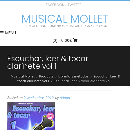
FACEBOOK
TWITTER
MUSICAL MOLLET
TIENDA DE INSTRUMENTOS MUSICALES Y ACCESORIOS
MENU
(0)
- 0,00€
Escuchar, leer & tocar
clarinete vol 1
Musical Mollet
Products
Librería y métodos
Escuchar, Leer &
>
>
>
tocar clarinete vol 1
Escuchar, leer & tocar clarinete vol 1
>
Posted on
9 septiembre, 2019
by
Admin