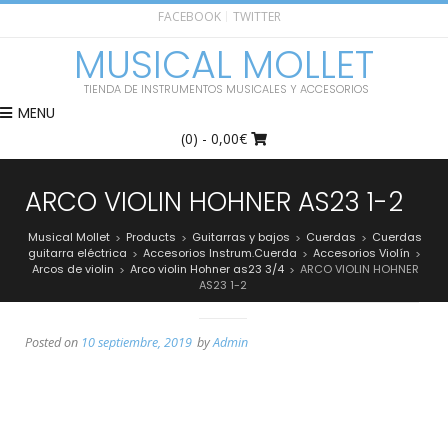
FACEBOOK
TWITTER
MUSICAL MOLLET
TIENDA DE INSTRUMENTOS MUSICALES Y ACCESORIOS
MENU
(0)
- 0,00€
ARCO VIOLIN HOHNER AS23 1-2
Musical Mollet
Products
Guitarras y bajos
Cuerdas
Cuerdas
>
>
>
>
guitarra eléctrica
Accesorios Instrum.Cuerda
Accesorios Violín
>
>
>
Arcos de violin
Arco violin Hohner as23 3/4
ARCO VIOLIN HOHNER
>
>
AS23 1-2
Posted on
10 septiembre, 2019
by
Admin