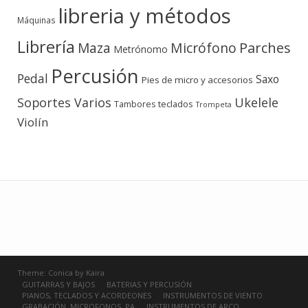
libreria y métodos
Máquinas
Librería
Micrófono
Parches
Maza
Metrónomo
Percusión
Pedal
Saxo
Pies de micro y accesorios
Soportes Varios
Ukelele
teclados
Tambores
Trompeta
Violín
Theme:
Conica
by
Kaira
GUITARRAS Y BAJOS
BATERIAS Y PERCUSIÓN
PIANOS, TECLADOS Y ACORDEONES
INSTRUMENTOS DE VIENTO
GRABACIÓN, MICROFONOS, PA
INSTRUMENTOS DE ARCO