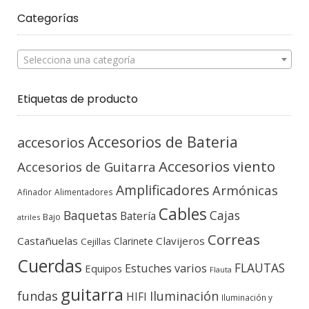
Categorías
Selecciona una categoría
Etiquetas de producto
Accesorios de Bateria
accesorios
Accesorios viento
Accesorios de Guitarra
Amplificadores
Armónicas
Afinador
Alimentadores
Cables
Baquetas
Cajas
Batería
Bajo
atriles
Correas
Castañuelas
Clavijeros
Clarinete
Cejillas
Cuerdas
FLAUTAS
Estuches varios
Equipos
Flauta
guitarra
fundas
Iluminación
HIFI
Iluminación y