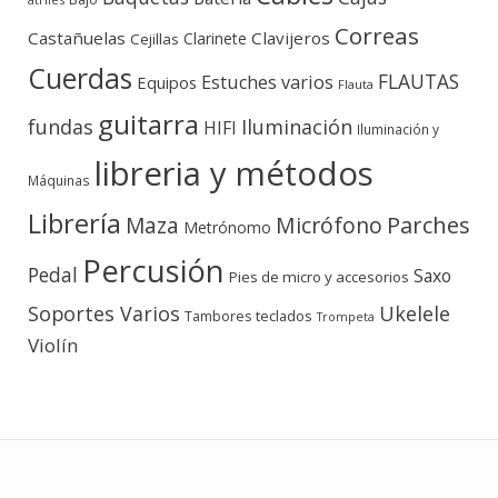
Correas
Castañuelas
Clavijeros
Clarinete
Cejillas
Cuerdas
FLAUTAS
Estuches varios
Equipos
Flauta
guitarra
fundas
Iluminación
HIFI
Iluminación y
libreria y métodos
Máquinas
Librería
Micrófono
Parches
Maza
Metrónomo
Percusión
Pedal
Saxo
Pies de micro y accesorios
Soportes Varios
Ukelele
teclados
Tambores
Trompeta
Violín