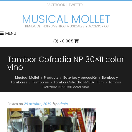
FACEBOOK
TWITTER
MUSICAL MOLLET
TIENDA DE INSTRUMENTOS MUSICALES Y ACCESORIOS
MENU
(0)
- 0,00€
Tambor Cofradia NP 30×11 color
vino
Musical Mollet
Products
Baterias y percusión
Bombos y
>
>
>
tambores
Tambores
Tambor Cofradía NP 30x 11 cm
Tambor
>
>
>
Cofradia NP 30×11 color vino
Posted on
29 octubre, 2019
by
Admin