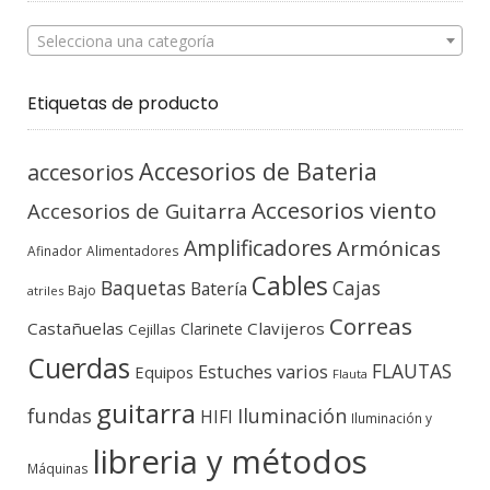
Selecciona una categoría
Etiquetas de producto
Accesorios de Bateria
accesorios
Accesorios viento
Accesorios de Guitarra
Amplificadores
Armónicas
Afinador
Alimentadores
Cables
Baquetas
Cajas
Batería
Bajo
atriles
Correas
Castañuelas
Clavijeros
Clarinete
Cejillas
Cuerdas
FLAUTAS
Estuches varios
Equipos
Flauta
guitarra
fundas
Iluminación
HIFI
Iluminación y
libreria y métodos
Máquinas