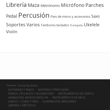
Librería
Micrófono
Parches
Maza
Metrónomo
Percusión
Pedal
Saxo
Pies de micro y accesorios
Soportes Varios
Ukelele
teclados
Tambores
Trompeta
Violín
Theme:
Conica
by
Kaira
GUITARRAS Y BAJOS
BATERIAS Y PERCUSIÓN
PIANOS, TECLADOS Y ACORDEONES
INSTRUMENTOS DE VIENTO
GRABACIÓN, MICROFONOS, PA
INSTRUMENTOS DE ARCO
CABLES Y CONECTORES
ILUMINACIÓN, MÁQUINAS
LIBRERÍA Y MÉTODOS