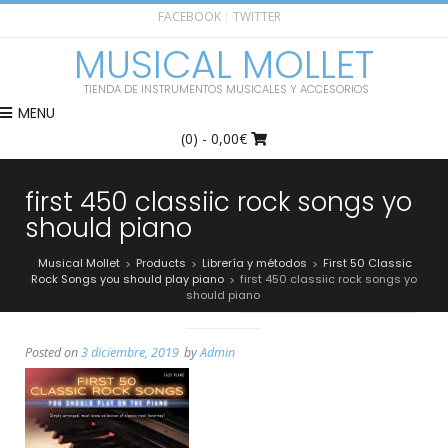
FACEBOOK
TWITTER
MUSICAL MOLLET
TIENDA DE INSTRUMENTOS MUSICALES Y ACCESORIOS
MENU
(0)
- 0,00€
first 450 classiic rock songs yo
should piano
Musical Mollet
Products
Librería y métodos
First 50 Classic
>
>
>
Rock Songs you should play piano
first 450 classiic rock songs yo
>
should piano
Posted on
3 diciembre, 2019
by
Admin