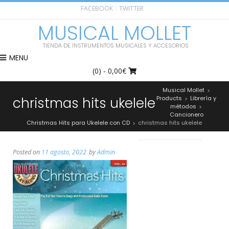
FACEBOOK
TWITTER
MUSICAL MOLLET
TIENDA DE INSTRUMENTOS MUSICALES Y ACCESORIOS
MENU
(0)
- 0,00€
Musical Mollet
>
christmas hits ukelele
Products
Librería y
>
métodos
>
Cancionero
Christmas Hits para Ukelele con CD
christmas hits ukelele
>
Posted on
11 agosto, 2022
by
Admin