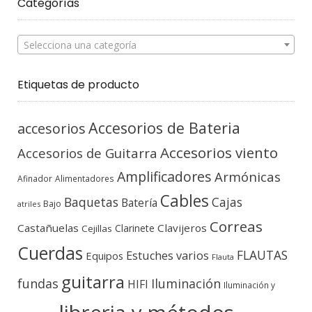
Categorías
Selecciona una categoría
Etiquetas de producto
Accesorios de Bateria
accesorios
Accesorios viento
Accesorios de Guitarra
Amplificadores
Armónicas
Afinador
Alimentadores
Cables
Baquetas
Cajas
Batería
Bajo
atriles
Correas
Castañuelas
Clavijeros
Clarinete
Cejillas
Cuerdas
FLAUTAS
Estuches varios
Equipos
Flauta
guitarra
fundas
Iluminación
HIFI
Iluminación y