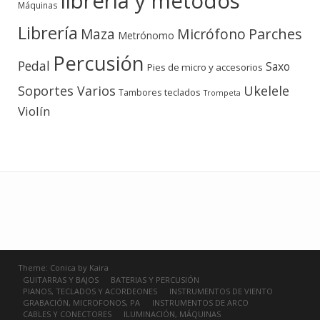
libreria y métodos
Máquinas
Librería
Micrófono
Parches
Maza
Metrónomo
Percusión
Pedal
Saxo
Pies de micro y accesorios
Soportes Varios
Ukelele
teclados
Tambores
Trompeta
Violín
Theme:
Conica
by
Kaira
GUITARRAS Y BAJOS
BATERIAS Y PERCUSIÓN
PIANOS, TECLADOS Y ACORDEONES
INSTRUMENTOS DE VIENTO
GRABACIÓN, MICROFONOS, PA
INSTRUMENTOS DE ARCO
CABLES Y CONECTORES
ILUMINACIÓN, MÁQUINAS