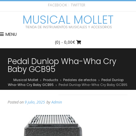
FACEBOOK
TWITTER
MUSICAL MOLLET
TIENDA DE INSTRUMENTOS MUSICALES Y ACCESORIOS
MENU
(0)
- 0,00€
Pedal Dunlop Wha-Wha Cry
Baby GCB95
Musical Mollet
Products
Pedales de efectos
Pedal Dunlop
>
>
>
Wha-Wha Cry Baby GCB95
Pedal Dunlop Wha-Wha Cry Baby GCB95
>
Posted on
9 julio, 2025
by
Admin