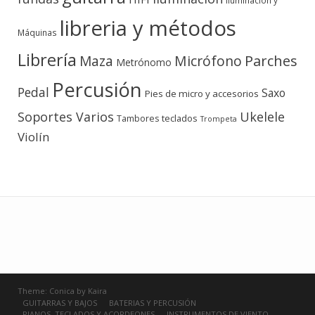
Iluminación y
libreria y métodos
Máquinas
Librería
Micrófono
Parches
Maza
Metrónomo
Percusión
Pedal
Saxo
Pies de micro y accesorios
Soportes Varios
Ukelele
teclados
Tambores
Trompeta
Violín
Theme:
Conica
by
Kaira
GUITARRAS Y BAJOS
BATERIAS Y PERCUSIÓN
PIANOS, TECLADOS Y ACORDEONES
INSTRUMENTOS DE VIENTO