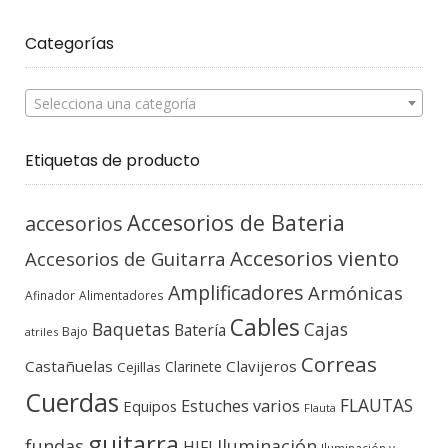
Categorías
Selecciona una categoría
Etiquetas de producto
Accesorios de Bateria
accesorios
Accesorios viento
Accesorios de Guitarra
Amplificadores
Armónicas
Afinador
Alimentadores
Cables
Baquetas
Cajas
Batería
Bajo
atriles
Correas
Castañuelas
Clavijeros
Clarinete
Cejillas
Cuerdas
FLAUTAS
Estuches varios
Equipos
Flauta
guitarra
fundas
Iluminación
HIFI