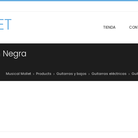
ET
TIENDA
CON
m Negra
Musical Mollet
Products
Guitarras y bajos
Guitarras eléctricas
Gui
>
>
>
>