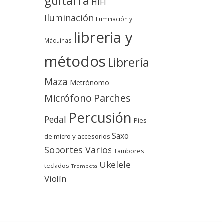
guitarra
HIFI
Iluminación
Iluminación y
libreria y
Máquinas
métodos
Librería
Maza
Metrónomo
Micrófono
Parches
Percusión
Pedal
Pies
Saxo
de micro y accesorios
Soportes Varios
Tambores
Ukelele
teclados
Trompeta
Violín