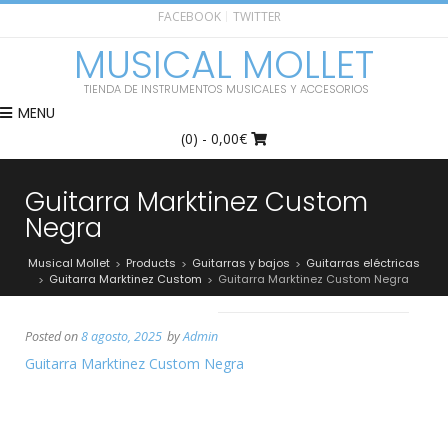
FACEBOOK
TWITTER
MUSICAL MOLLET
TIENDA DE INSTRUMENTOS MUSICALES Y ACCESORIOS
MENU
(0)
- 0,00€
Guitarra Marktinez Custom
Negra
Musical Mollet
Products
Guitarras y bajos
Guitarras eléctricas
>
>
>
Guitarra Marktinez Custom
Guitarra Marktinez Custom Negra
>
>
Posted on
8 agosto, 2025
by
Admin
Guitarra Marktinez Custom Negra