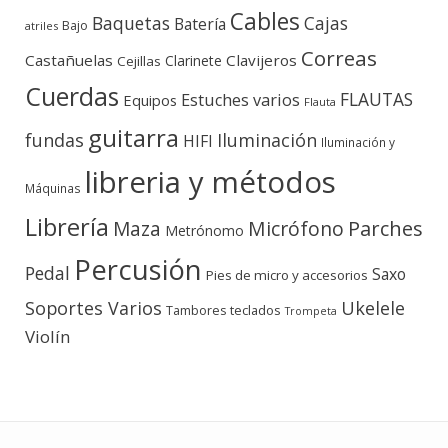
Cables
Baquetas
Cajas
Batería
Bajo
atriles
Correas
Castañuelas
Clavijeros
Clarinete
Cejillas
Cuerdas
FLAUTAS
Estuches varios
Equipos
Flauta
guitarra
fundas
Iluminación
HIFI
Iluminación y
libreria y métodos
Máquinas
Librería
Micrófono
Parches
Maza
Metrónomo
Percusión
Pedal
Saxo
Pies de micro y accesorios
Soportes Varios
Ukelele
teclados
Tambores
Trompeta
Violín